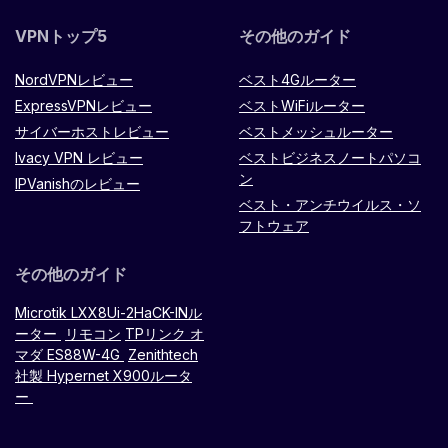
VPNトップ5
その他のガイド
NordVPNレビュー
ベスト4Gルーター
ExpressVPNレビュー
ベストWiFiルーター
サイバーホストレビュー
ベストメッシュルーター
Ivacy VPN レビュー
ベストビジネスノートパソコ
ン
IPVanishのレビュー
ベスト・アンチウイルス・ソ
フトウェア
その他のガイド
Microtik LXX8Ui-2HaCK-INル
ーター
リモコン
TPリンク オ
マダ ES88W-4G
Zenithtech
社製 Hypernet X900ルータ
ー