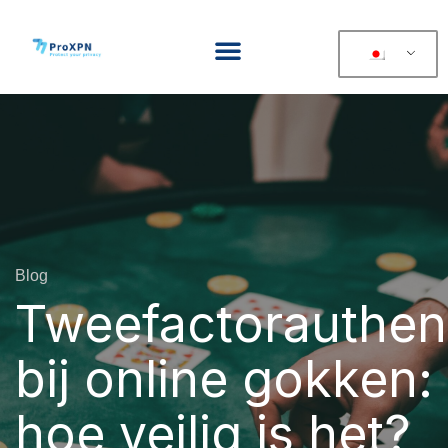
Blog
Tweefactorauthent
bij online gokken:
hoe veilig is het?