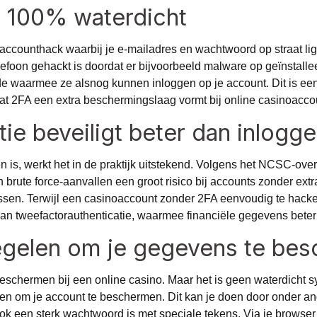
t 100% waterdicht
 accounthack waarbij je e-mailadres en wachtwoord op straat li
lefoon gehackt is doordat er bijvoorbeeld malware op geïnstalle
aarmee ze alsnog kunnen inloggen op je account. Dit is een uit
t 2FA een extra beschermingslaag vormt bij online casinoaccoun
ie beveiligt beter dan inlogg
 is, werkt het in de praktijk uitstekend. Volgens het
NCSC-overz
en brute force-aanvallen een groot risico bij accounts zonder extr
issen. Terwijl een casinoaccount zonder 2FA eenvoudig te hacken 
an tweefactorauthenticatie, waarmee financiële gegevens bete
egelen om je gegevens te be
schermen bij een online casino. Maar het is geen waterdicht s
 om je account te beschermen. Dit kan je doen door onder and
ook een sterk wachtwoord is met speciale tekens. Via je browse