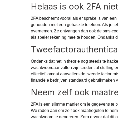
Helaas is ook 2FA nie
2FA beschermt vooral als er sprake is van een
gehouden met een gehackte telefoon. Als je te
overnemen. Ze ontvangen dan ook de sms-code w
als speler rekening mee te houden. Ondanks da
Tweefactorauthenticat
Ondanks dat het in theorie nog steeds te hacken
wachtwoordaanvallen
zijn credential stuffing 
effectief, omdat aanvallers de tweede factor m
financiële bedrijven standaard gebruikmaken v
Neem zelf ook maatr
2FA is een slimme manier om je gegevens te be
We raden aan om zelf ook maatregelen te nemen
wachtwoord te genereren. Zorg ervoor dat dit 