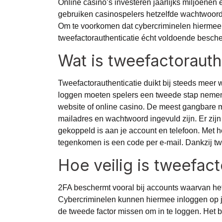
Online casino’s investeren jaarlijks miljoenen 
gebruiken casinospelers hetzelfde wachtwoord bi
Om te voorkomen dat cybercriminelen hiermee 
tweefactorauthenticatie écht voldoende besch
Wat is tweefactorauth
Tweefactorauthenticatie duikt bij steeds meer 
loggen moeten spelers een tweede stap nemen. 
website of online casino. De meest gangbare ma
mailadres en wachtwoord ingevuld zijn. Er zij
gekoppeld is aan je account en telefoon. Met he
tegenkomen is een code per e-mail. Dankzij twe
Hoe veilig is tweefact
2FA beschermt vooral bij accounts waarvan het 
Cybercriminelen kunnen hiermee inloggen op je
de tweede factor missen om in te loggen. Het 