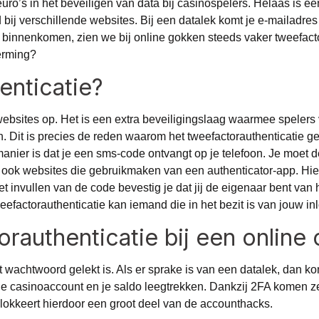
euro’s in het beveiligen van data bij casinospelers. Helaas is e
j verschillende websites. Bij een datalek komt je e-mailadres e
binnenkomen, zien we bij online gokken steeds vaker tweefacto
erming?
enticatie?
websites op. Het is een extra beveiligingslaag waarmee spelers 
Dit is precies de reden waarom het tweefactorauthenticatie g
nier is dat je een sms-code ontvangt op je telefoon. Je moet de
n ook websites die gebruikmaken van een authenticator-app. H
t invullen van de code bevestig je dat jij de eigenaar bent van
efactorauthenticatie kan iemand die in het bezit is van jouw i
orauthenticatie bij een online
wachtwoord gelekt is. Als er sprake is van een datalek, dan kom
 casinoaccount en je saldo leegtrekken. Dankzij 2FA komen ze u
blokkeert hierdoor een groot deel van de accounthacks.