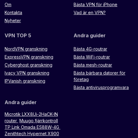
Om
Bästa VPN för iPhone
Kontakta
Vad är en VPN?
Nyheter
VPN TOP 5
Andra guider
NordVPN granskning
Bästa 4G-routrar
ExpressVPN granskning
Bästa WiFi-routrar
Cyberghost granskning
Bästa mesh-routrar
Ivacy VPN granskning
Bästa bärbara datorer för
företag
IPVanish granskning
Bästa antivirusprogramvara
Andra guider
Microtik LXX8Ui-2HaCK-IN
router
Muugo fjärrkontroll
TP Link Omada ES88W-4G
Zenithtech Hypernet X900