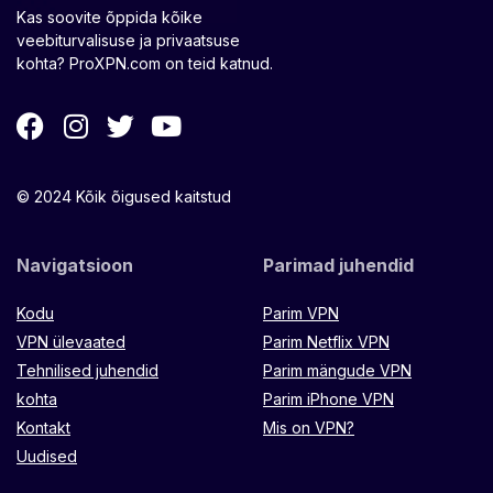
Kas soovite õppida kõike
veebiturvalisuse ja privaatsuse
kohta? ProXPN.com on teid katnud.
© 2024 Kõik õigused kaitstud
Navigatsioon
Parimad juhendid
Kodu
Parim VPN
VPN ülevaated
Parim Netflix VPN
Tehnilised juhendid
Parim mängude VPN
kohta
Parim iPhone VPN
Kontakt
Mis on VPN?
Uudised