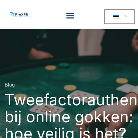
Blog
Tweefactorauthent
bij online gokken:
hoe veilig is het?