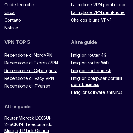
Guide tecniche
La migliore VPN per il gioco
Circa
La migliore VPN per iPhone
Contatto
Che cos'è una VPN?
Notizie
VPN TOP 5
Altre guide
Recensione di NordVPN
I migliori router 4G
Recensione di ExpressVPN
I migliori router WiFi
Recensione di Cyberghost
I migliori router mesh
Recensione di Ivacy VPN
I migliori computer portatili
per il business
Recensione di IPVanish
Il miglior software antivirus
Altre guide
Router Microtik LXX8Ui-
2HaCK-IN
Telecomando
Muugo
TP Link Omada