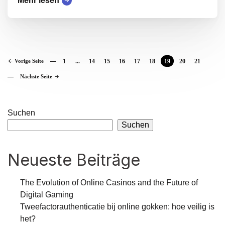
Mehr lesen
Vorige Seite
1
...
14
15
16
17
18
19
20
21
Nächste Seite
Suchen
Suchen
Neueste Beiträge
The Evolution of Online Casinos and the Future of
Digital Gaming
Tweefactorauthenticatie bij online gokken: hoe veilig is
het?