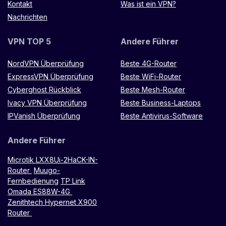
Kontakt
Was ist ein VPN?
Nachrichten
VPN TOP 5
Andere Führer
NordVPN Überprüfung
Beste 4G-Router
ExpressVPN Überprüfung
Beste WiFi-Router
Cyberghost Rückblick
Beste Mesh-Router
Ivacy VPN Überprüfung
Beste Business-Laptops
IPVanish Überprüfung
Beste Antivirus-Software
Andere Führer
Microtik LXX8Ui-2HaCK-IN-
Router
Muugo-
Fernbedienung
TP Link
Omada ES88W-4G
Zenithtech Hypernet X900
Router