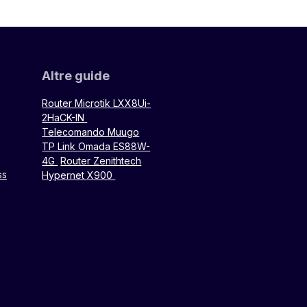
Altre guide
Router Microtik LXX8Ui-
2HaCK-IN
Telecomando Muugo
TP Link Omada ES88W-
4G
Router Zenithtech
ss
Hypernet X900