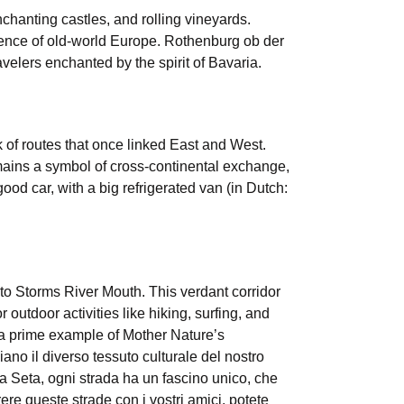
hanting castles, and rolling vineyards.
ssence of old-world Europe. Rothenburg ob der
elers enchanted by the spirit of Bavaria.
 of routes that once linked East and West.
mains a symbol of cross-continental exchange,
od car, with a big refrigerated van (in Dutch:
to Storms River Mouth. This verdant corridor
 outdoor activities like hiking, surfing, and
 a prime example of Mother Nature’s
no il diverso tessuto culturale del nostro
lla Seta, ogni strada ha un fascino unico, che
ere queste strade con i vostri amici, potete