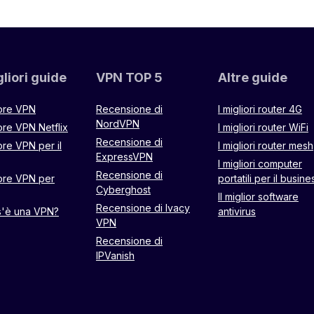
liori guide
VPN TOP 5
Altre guide
iore VPN
Recensione di
I migliori router 4G
NordVPN
ore VPN Netflix
I migliori router WiFi
Recensione di
ore VPN per il
I migliori router mesh
ExpressVPN
I migliori computer
Recensione di
iore VPN per
portatili per il busine
Cyberghost
Il miglior software
Recensione di Ivacy
s'è una VPN?
antivirus
VPN
Recensione di
IPVanish