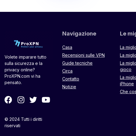
Navigazione
Le mig
Casa
La migl
Recensioni sulle VPN
La migli
Volete imparare tutto
Guide tecniche
La migli
sulla sicurezza e la
gioco
privacy online?
Circa
ProXPN.com vi ha
La migl
Contatto
pensato.
iPhone
Notizie
Che co
© 2024 Tutti i diritti
riservati