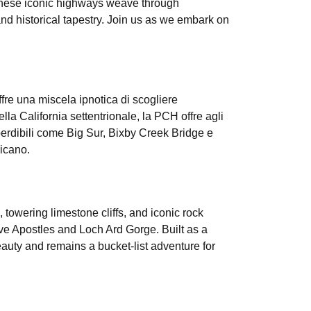
 These iconic highways weave through
and historical tapestry. Join us as we embark on
fre una miscela ipnotica di scogliere
lla California settentrionale, la PCH offre agli
perdibili come Big Sur, Bixby Creek Bridge e
ricano.
 towering limestone cliffs, and iconic rock
e Apostles and Loch Ard Gorge. Built as a
eauty and remains a bucket-list adventure for