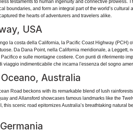
imeless testaments to human ingenuity and connective prowess.
 boundaries, and form an integral part of the world’s cultural 
aptured the hearts of adventurers and travelers alike.
hway, USA
ngo la costa della California, la Pacific Coast Highway (PCH) of
tuose. Da Dana Point, nella California meridionale, a Leggett, ne
Pacifico e sulle montagne costiere. Con punti di riferimento im
di viaggio indimenticabile che incarna l'essenza del sogno ame
'Oceano, Australia
cean Road beckons with its remarkable blend of lush rainforests,
quay and Allansford showcases famous landmarks like the Twelv
I, this scenic road epitomizes Australia’s breathtaking natural b
 Germania