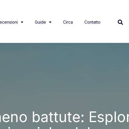
ecensioni
Guide
Circa
Contatto
meno battute: Esplo