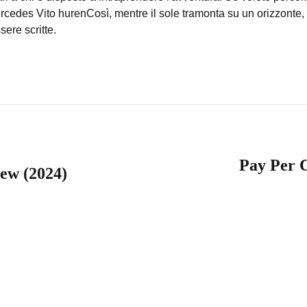
rcedes Vito huren
Così, mentre il sole tramonta su un orizzonte,
ere scritte.
Pay Per C
ew (2024)