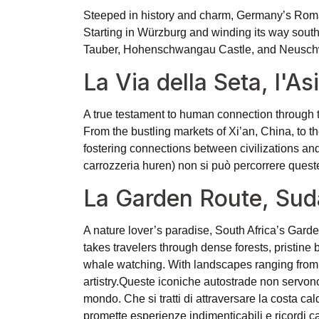
Steeped in history and charm, Germany’s Romant
Starting in Würzburg and winding its way south
Tauber, Hohenschwangau Castle, and Neuschwanst
La Via della Seta, l'As
A true testament to human connection through t
From the bustling markets of Xi’an, China, to 
fostering connections between civilizations and
carrozzeria huren
) non si può percorrere quest
La Garden Route, Sud
A nature lover’s paradise, South Africa’s Gard
takes travelers through dense forests, pristine b
whale watching. With landscapes ranging from d
artistry.
Queste iconiche autostrade non servono 
mondo. Che si tratti di attraversare la costa cal
promette esperienze indimenticabili e ricordi ca