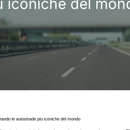
ù iconiche del mon
rando le autostrade più iconiche del mondo