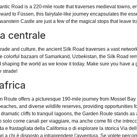
ic Road is a 220-mile route that traverses medieval towns, enc
ward to Füssen, this fairytale-like journey encapsulates the e
ein Castle are just a few of the magical stops that leave trav
ia centrale
rade and culture, the ancient Silk Road traverses a vast network
the colorful bazaars of Samarkand, Uzbekistan, the Silk Road re
 shaping the world as we know it today. Make sure you have a go
e strade!
africa
en Route offers a picturesque 190-mile journey from Mossel Bay 
eaches, and diverse wildlife reserves, providing opportunities for
ramatic cliffs to tranquil lagoons, the Garden Route stands as
solo come canali per viaggiare, ma anche come fili che intreccia
da e frastagliata della California o di esplorare la storica Via de
ri a chi è disposto a intraprendere l'avventura. Se volete percorr