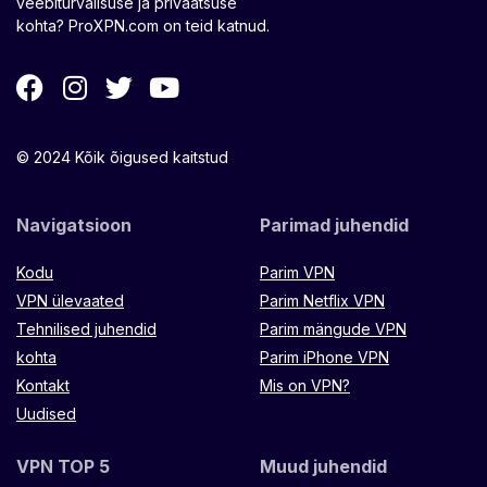
veebiturvalisuse ja privaatsuse
kohta? ProXPN.com on teid katnud.
© 2024 Kõik õigused kaitstud
Navigatsioon
Parimad juhendid
Kodu
Parim VPN
VPN ülevaated
Parim Netflix VPN
Tehnilised juhendid
Parim mängude VPN
kohta
Parim iPhone VPN
Kontakt
Mis on VPN?
Uudised
VPN TOP 5
Muud juhendid