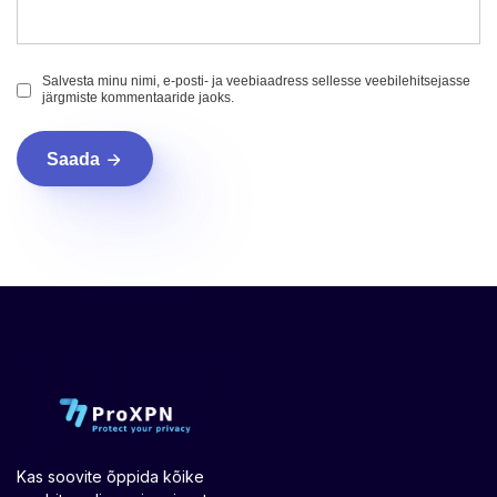
Salvesta minu nimi, e-posti- ja veebiaadress sellesse veebilehitsejasse
järgmiste kommentaaride jaoks.
Saada
Kas soovite õppida kõike