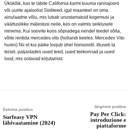
Ükskõik, kas te läbite California karmi kuuma rannajoont
või uurite ajaloolist Siiditeed, igal maanteel on oma
ainulaadne võlu, mis lubab unustamatuid kogemusi ja
väärtuslikke mälestusi neile, kes on valmis seiklusele
minema. Kui soovite koos sõpradega nendel teedel sõita,
võite rentida mercedes vito (hollandi keeles:
Mercedes Vito
huren
) Nii et kui päike loojub ühel horisondil, tõuseb ta
teisel, paljastades uued teed, uued teekonnad ja uued
lood, mis ootavad kirjutamist.
Järgmine postitus
Eelmine postitus
Pay Per Click:
Surfeasy VPN
introduzione e
läbivaatamine (2024)
piattaforme