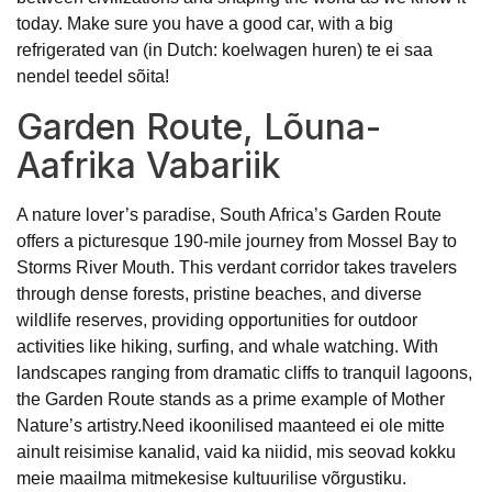
today. Make sure you have a good car, with a big
refrigerated van (in Dutch:
koelwagen huren
) te ei saa
nendel teedel sõita!
Garden Route, Lõuna-
Aafrika Vabariik
A nature lover’s paradise, South Africa’s Garden Route
offers a picturesque 190-mile journey from Mossel Bay to
Storms River Mouth. This verdant corridor takes travelers
through dense forests, pristine beaches, and diverse
wildlife reserves, providing opportunities for outdoor
activities like hiking, surfing, and whale watching. With
landscapes ranging from dramatic cliffs to tranquil lagoons,
the Garden Route stands as a prime example of Mother
Nature’s artistry.
Need ikoonilised maanteed ei ole mitte
ainult reisimise kanalid, vaid ka niidid, mis seovad kokku
meie maailma mitmekesise kultuurilise võrgustiku.