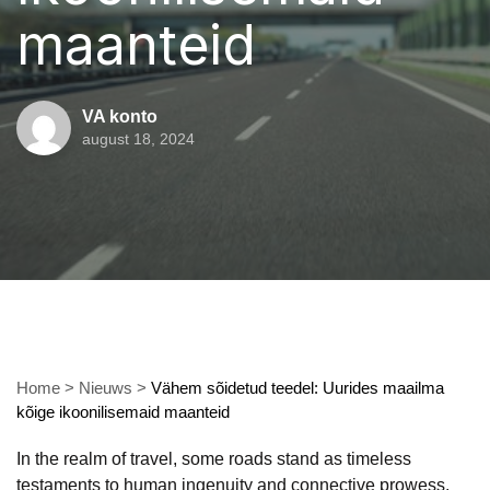
maanteid
VA konto
august 18, 2024
Home
>
Nieuws
>
Vähem sõidetud teedel: Uurides maailma
kõige ikoonilisemaid maanteid
In the realm of travel, some roads stand as timeless
testaments to human ingenuity and connective prowess.