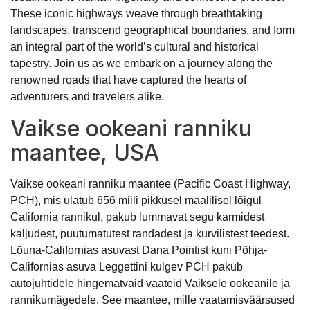
These iconic highways weave through breathtaking
landscapes, transcend geographical boundaries, and form
an integral part of the world’s cultural and historical
tapestry. Join us as we embark on a journey along the
renowned roads that have captured the hearts of
adventurers and travelers alike.
Vaikse ookeani ranniku
maantee, USA
Vaikse ookeani ranniku maantee (Pacific Coast Highway,
PCH), mis ulatub 656 miili pikkusel maalilisel lõigul
California rannikul, pakub lummavat segu karmidest
kaljudest, puutumatutest randadest ja kurvilistest teedest.
Lõuna-Californias asuvast Dana Pointist kuni Põhja-
Californias asuva Leggettini kulgev PCH pakub
autojuhtidele hingematvaid vaateid Vaiksele ookeanile ja
rannikumägedele. See maantee, mille vaatamisväärsused