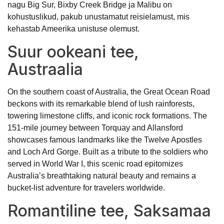
nagu Big Sur, Bixby Creek Bridge ja Malibu on
kohustuslikud, pakub unustamatut reisielamust, mis
kehastab Ameerika unistuse olemust.
Suur ookeani tee,
Austraalia
On the southern coast of Australia, the Great Ocean Road
beckons with its remarkable blend of lush rainforests,
towering limestone cliffs, and iconic rock formations. The
151-mile journey between Torquay and Allansford
showcases famous landmarks like the Twelve Apostles
and Loch Ard Gorge. Built as a tribute to the soldiers who
served in World War I, this scenic road epitomizes
Australia’s breathtaking natural beauty and remains a
bucket-list adventure for travelers worldwide.
Romantiline tee, Saksamaa