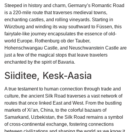
Steeped in history and charm, Germany’s Romantic Road
is a 220-mile route that traverses medieval towns,
enchanting castles, and rolling vineyards. Starting in
Würzburg and winding its way southward to Füssen, this
fairytale-like journey encapsulates the essence of old-
world Europe. Rothenburg ob der Tauber,
Hohenschwangau Castle, and Neuschwanstein Castle are
just a few of the magical stops that leave travelers
enchanted by the spirit of Bavaria.
Siiditee, Kesk-Aasia
A true testament to human connection through trade and
culture, the ancient Silk Road traverses a vast network of
routes that once linked East and West. From the bustling
markets of Xi’an, China, to the colorful bazaars of
Samarkand, Uzbekistan, the Silk Road remains a symbol
of cross-continental exchange, fostering connections
between civilizations and shaping the world as we know it