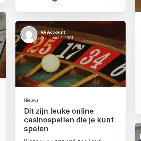
VA Account
September 8, 2024
Nieuws
Dit zijn leuke online
casinospellen die je kunt
spelen
Wanneer je samen met vrienden of