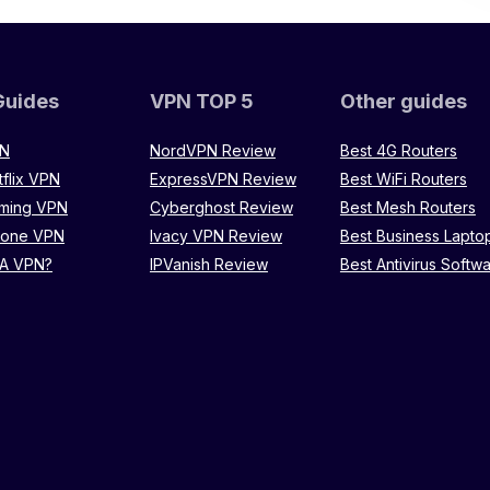
Guides
VPN TOP 5
Other guides
PN
NordVPN Review
Best 4G Routers
tflix VPN
ExpressVPN Review
Best WiFi Routers
aming VPN
Cyberghost Review
Best Mesh Routers
hone VPN
Ivacy VPN Review
Best Business Lapto
 A VPN?
IPVanish Review
Best Antivirus Softw