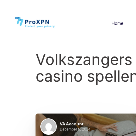
Home
Volkszangers 
casino spelle
VA Account
December 5, 2024