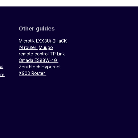
Other guides
Microtik LXX8Ui-2HaCK-
IN router
Muugo
remote control
TP Link
Omada ES88W-4G
ps
Zenithtech Hypernet
X900 Router
are