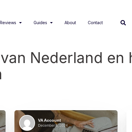
Reviews
Guides
About
Contact
van Nederland en h
n
VA Account
December 5, 2024