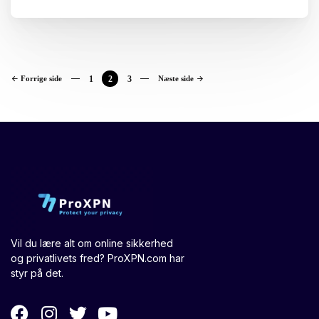
Forrige side
1
2
3
Næste side
Vil du lære alt om online sikkerhed
og privatlivets fred? ProXPN.com har
styr på det.