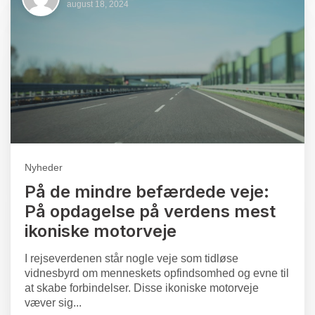
august 18, 2024
Nyheder
På de mindre befærdede veje:
På opdagelse på verdens mest
ikoniske motorveje
I rejseverdenen står nogle veje som tidløse
vidnesbyrd om menneskets opfindsomhed og evne til
at skabe forbindelser. Disse ikoniske motorveje
væver sig...