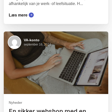
afhankelijk van je werk- of leefsituatie. H...
Læs mere
VA-konto
september 16, 2024
Nyheder
En sikker webshop med en