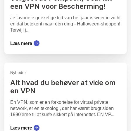
een VPN voor Bescherming!
Je favoriete griezelige tijd van het jaar is weer in zicht
en dat betekent maar één ding - Halloween-shoppen!
Terwijl j...
Læs mere
Nyheder
Alt hvad du behøver at vide om
en VPN
En VPN, som er en forkortelse for virtual private
network, er en teknologi, der har været brugt siden
1990'erne til at surfe sikkert på internettet. EN VP...
Læs mere