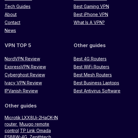
Tech Guides
Best Gaming VPN
About
Best iPhone VPN
Contact
What Is A VPN?
News
VPN TOP 5
Other guides
NordVPN Review
Best 4G Routers
ExpressVPN Review
Best WiFi Routers
Cyberghost Review
Best Mesh Routers
Ivacy VPN Review
Best Business Laptops
IPVanish Review
Best Antivirus Software
Other guides
Microtik LXX8Ui-2HaCK-IN
router
Muugo remote
control
TP Link Omada
ES88W-4G
Zenithtech