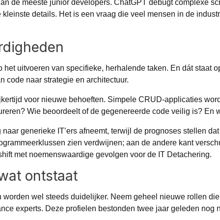
n dan de meeste junior developers. ChatGPT debugt complexe s
 kleinste details. Het is een vraag die veel mensen in de indust
ardigheden
p het uitvoeren van specifieke, herhalende taken. En dát staat o
an code naar strategie en architectuur.
lijkertijd voor nieuwe behoeften. Simpele CRUD-applicaties wo
igureren? Wie beoordeelt of de gegenereerde code veilig is? En
g naar generieke IT’ers afneemt, terwijl de prognoses stellen d
rogrammeerklussen zien verdwijnen; aan de andere kant verschui
n shift met noemenswaardige gevolgen voor de
IT Detachering
.
 wat ontstaat
en worden wel steeds duidelijker. Neem geheel nieuwe rollen di
nance experts. Deze profielen bestonden twee jaar geleden nog 