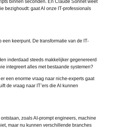
cripts binnen seconden. En Claude Sonnet weet
rie bezighoudt: gaat AI onze IT-professionals
p een keerpunt. De transformatie van de IT-
rden inderdaad steeds makkelijker gegenereerd
 wie integreert alles met bestaande systemen?
at er een enorme vraag naar niche-experts gaat
ft de vraag naar IT’ers die AI kunnen
e ontstaan, zoals AI-prompt engineers, machine
niet, maar nu kunnen verschillende branches