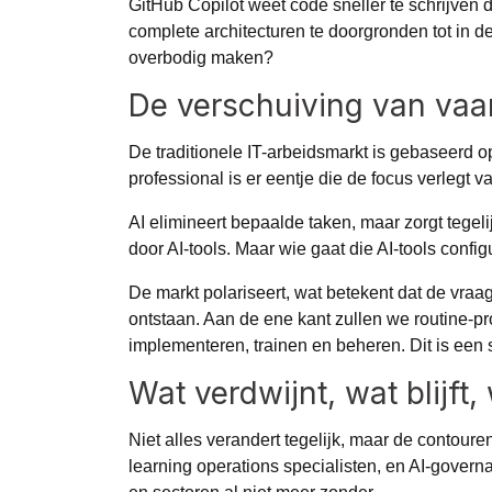
GitHub Copilot weet code sneller te schrijve
complete architecturen te doorgronden tot in de
overbodig maken?
De verschuiving van va
De traditionele IT-arbeidsmarkt is gebaseerd o
professional is er eentje die de focus verlegt v
AI elimineert bepaalde taken, maar zorgt tege
door AI-tools. Maar wie gaat die AI-tools conf
De markt polariseert, wat betekent dat de vraa
ontstaan. Aan de ene kant zullen we routine-p
implementeren, trainen en beheren. Dit is ee
Wat verdwijnt, wat blijft,
Niet alles verandert tegelijk, maar de contour
learning operations specialisten, en AI-gover