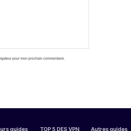
vigateur pour mon prochain commentaire.
eurs guides
TOP 5 DES VPN
Autres guides