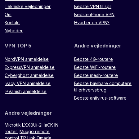
Tekniske vejledninger
Bedste VPN til spil
Om
Bedste iPhone VPN
Kontakt
Hvad er en VPN?
Nyheder
VPN TOP 5
Andre vejledninger
NordVPN anmeldelse
Bedste 4G-routere
ExpressVPN anmeldelse
Bedste WiFi-routere
Cyberghost anmeldelse
Bedste mesh-routere
Ivacy VPN anmeldelse
Bedste bærbare computere
til erhvervsbrug
IPVanish anmeldelse
Bedste antivirus-software
Andre vejledninger
Microtik LXX8Ui-2HaCK-IN
router
Muugo remote
control
TP Link Omada