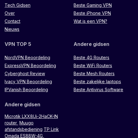
Tech Gidsen
Beste Gaming VPN
Over
Beste iPhone VPN
Contact
Wat is een VPN?
Nieuws
VPN TOP 5
Andere gidsen
NordVPN Beoordeling
Beste 4G Routers
ExpressVPN Beoordeling
Beste WiFi Routers
Cyberghost Review
Beste Mesh Routers
Ivacy VPN Beoordeling
Beste zakelijke laptops
IPVanish Beoordeling
Beste Antivirus Software
Andere gidsen
Microtik LXX8Ui-2HaCK-IN
router
Muugo
afstandsbediening
TP Link
Omada ES88W-4G