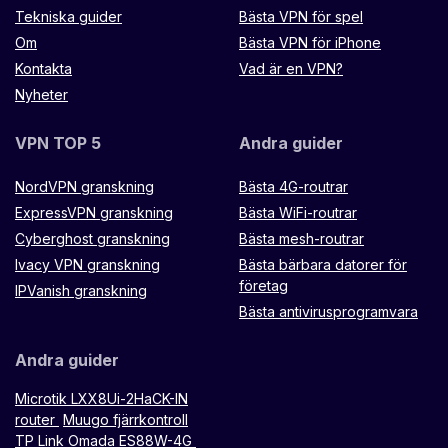
Tekniska guider
Bästa VPN för spel
Om
Bästa VPN för iPhone
Kontakta
Vad är en VPN?
Nyheter
VPN TOP 5
Andra guider
NordVPN granskning
Bästa 4G-routrar
ExpressVPN granskning
Bästa WiFi-routrar
Cyberghost granskning
Bästa mesh-routrar
Ivacy VPN granskning
Bästa bärbara datorer för
företag
IPVanish granskning
Bästa antivirusprogramvara
Andra guider
Microtik LXX8Ui-2HaCK-IN
router
Muugo fjärrkontroll
TP Link Omada ES88W-4G