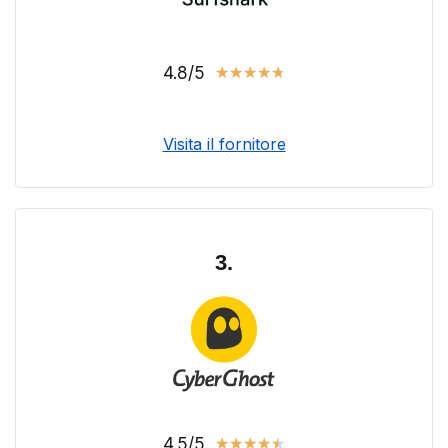
4.8/5
★
★
★
★
★
Visita il fornitore
3.
4.5/5
★
★
★
★
★