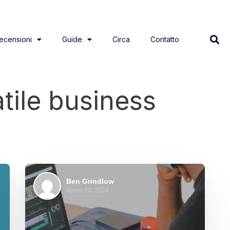
ecensioni
Guide
Circa
Contatto
atile business
Ben Grindlow
Aprile 23, 2024