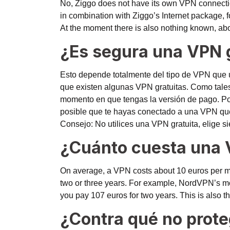
No, Ziggo does not have its own VPN connecti
in combination with Ziggo’s Internet package, 
At the moment there is also nothing known, a
¿Es segura una VPN 
Esto depende totalmente del tipo de VPN que u
que existen algunas VPN gratuitas. Como tales,
momento en que tengas la versión de pago. Por
posible que te hayas conectado a una VPN que 
Consejo: No utilices una VPN gratuita, elige
¿Cuánto cuesta una 
On average, a VPN costs about 10 euros per mo
two or three years. For example, NordVPN’s mos
you pay 107 euros for two years. This is also t
¿Contra qué no prot