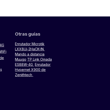
Otras guías
Enrutador Microtik
 4G
LXX8Ui-2HaCK-IN
WiFi
Mando a distancia
 de
Muugo
TP Link Omada
ES88W-4G
Enrutador
es
Hypernet X900 de
Zenithtech