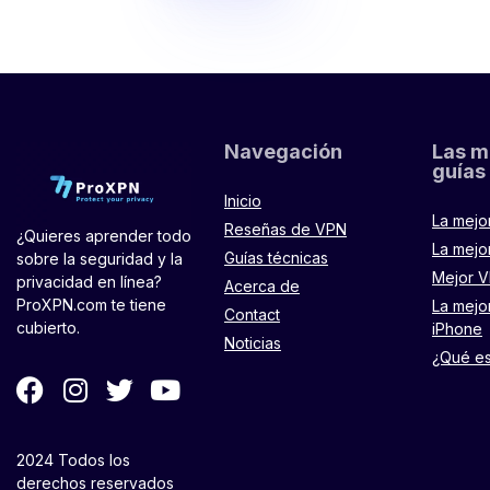
Navegación
Las m
guías
Inicio
La mejo
Reseñas de VPN
¿Quieres aprender todo
La mejo
Guías técnicas
sobre la seguridad y la
Mejor V
privacidad en línea?
Acerca de
ProXPN.com te tiene
La mejo
Contact
cubierto.
iPhone
Noticias
¿Qué e
2024 Todos los
derechos reservados