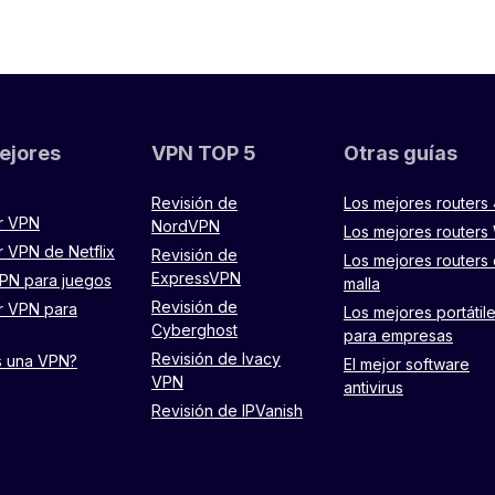
ejores
VPN TOP 5
Otras guías
Revisión de
Los mejores routers
r VPN
NordVPN
Los mejores routers 
r VPN de Netflix
Revisión de
Los mejores routers
ExpressVPN
PN para juegos
malla
Revisión de
r VPN para
Los mejores portátil
Cyberghost
para empresas
Revisión de Ivacy
s una VPN?
El mejor software
VPN
antivirus
Revisión de IPVanish