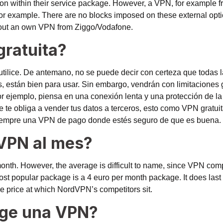
on within their service package. However, a VPN, for example 
for example. There are no blocks imposed on these external opti
bout an own VPN from Ziggo/Vodafone.
gratuita?
tilice. De antemano, no se puede decir con certeza que todas 
 están bien para usar. Sin embargo, vendrán con limitaciones ga
 ejemplo, piensa en una conexión lenta y una protección de la
te obliga a vender tus datos a terceros, esto como VPN gratuita
 siempre una VPN de pago donde estés seguro de que es buena. 
VPN al mes?
nth. However, the average is difficult to name, since VPN com
t popular package is a 4 euro per month package. It does last t
he price at which NordVPN’s competitors sit.
ege una VPN?