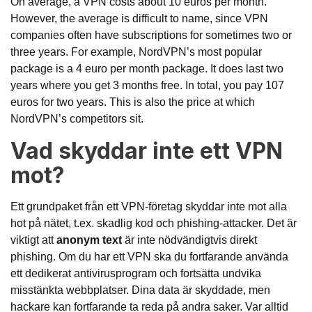
On average, a VPN costs about 10 euros per month.
However, the average is difficult to name, since VPN
companies often have subscriptions for sometimes two or
three years. For example, NordVPN’s most popular
package is a 4 euro per month package. It does last two
years where you get 3 months free. In total, you pay 107
euros for two years. This is also the price at which
NordVPN’s competitors sit.
Vad skyddar inte ett VPN
mot?
Ett grundpaket från ett VPN-företag skyddar inte mot alla
hot på nätet, t.ex. skadlig kod och phishing-attacker. Det är
viktigt att
anonym text
är inte nödvändigtvis direkt
phishing. Om du har ett VPN ska du fortfarande använda
ett dedikerat antivirusprogram och fortsätta undvika
misstänkta webbplatser. Dina data är skyddade, men
hackare kan fortfarande ta reda på andra saker. Var alltid