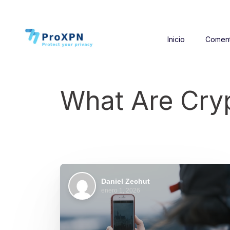
Inicio
Coment
What Are Cryp
Daniel Zechut
enero 1, 2026