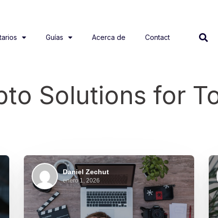
arios
Guías
Acerca de
Contact
to Solutions for T
Daniel Zechut
enero 1, 2026