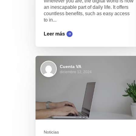
Wherever you are, the digital world is now
an inescapable part of daily life. It offers
countless benefits, such as easy access
to in...
Leer más
Cuenta VA
diciembre 12, 2024
Noticias