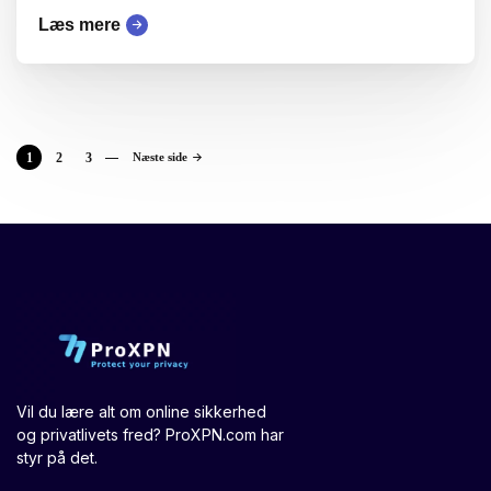
Læs mere
1
2
3
Næste side
Vil du lære alt om online sikkerhed
og privatlivets fred? ProXPN.com har
styr på det.