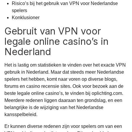
Risico’s bij het gebruik van VPN voor Nederlandse
spelers
Konklusioner
Gebruit van VPN voor
legale online casino’s in
Nederland
Het is lastig om statistieken te vinden over het exacte VPN
gebruik in Nederland. Maar dat steeds meer Nederlandse
spelers het hebben, komt naar voren op diverse blogs,
forums en casino recensie sites. Ook voor
bezoek aan de
beste legale online casino’s
, te vinden bij oplichting.com.
Meerdere redenen liggen daaraan ten grondslag, en een
belangrijke is de wijziging van het Nederlandse
kansspelbeleid.
Er kunnen diverse redenen zijn voor spelers om van een