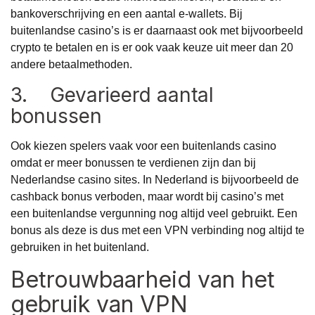
bankoverschrijving en een aantal e-wallets. Bij
buitenlandse casino’s is er daarnaast ook met bijvoorbeeld
crypto te betalen en is er ook vaak keuze uit meer dan 20
andere betaalmethoden.
3. Gevarieerd aantal
bonussen
Ook kiezen spelers vaak voor een buitenlands casino
omdat er meer bonussen te verdienen zijn dan bij
Nederlandse casino sites. In Nederland is bijvoorbeeld de
cashback bonus verboden, maar wordt bij casino’s met
een buitenlandse vergunning nog altijd veel gebruikt. Een
bonus als deze is dus met een VPN verbinding nog altijd te
gebruiken in het buitenland.
Betrouwbaarheid van het
gebruik van VPN