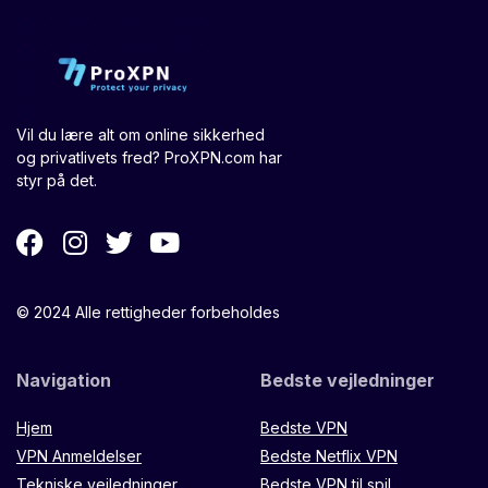
Vil du lære alt om online sikkerhed
og privatlivets fred? ProXPN.com har
styr på det.
© 2024 Alle rettigheder forbeholdes
Navigation
Bedste vejledninger
Hjem
Bedste VPN
VPN Anmeldelser
Bedste Netflix VPN
Tekniske vejledninger
Bedste VPN til spil