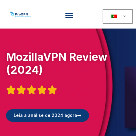
MozillaVPN Review
(2024)





Leia a análise de 2024 agora