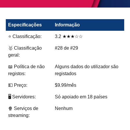
Especificações
Informação
⭐ Classificação:
3.2 ★★★☆☆
🥇 Classificação
#28 de #29
geral:
📖 Política de não
Alguns dados do utilizador são
registos:
registados
💵 Preço:
$9.99/mês
🖥️ Servidores:
Só apoiado em 18 países
🍿 Serviços de
Nenhum
streaming: