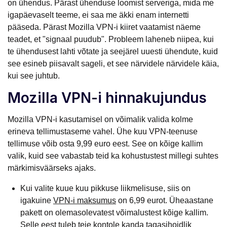
on ühendus. Pärast ühenduse loomist serveriga, mida me
igapäevaselt teeme, ei saa me äkki enam internetti
pääseda. Pärast Mozilla VPN-i kiiret vaatamist näeme
teadet, et "signaal puudub". Probleem laheneb niipea, kui
te ühendusest lahti võtate ja seejärel uuesti ühendute, kuid
see esineb piisavalt sageli, et see närvidele närvidele käia,
kui see juhtub.
Mozilla VPN-i hinnakujundus
Mozilla VPN-i kasutamisel on võimalik valida kolme
erineva tellimustaseme vahel. Ühe kuu VPN-teenuse
tellimuse võib osta 9,99 euro eest. See on kõige kallim
valik, kuid see vabastab teid ka kohustustest millegi suhtes
märkimisväärseks ajaks.
Kui valite kuue kuu pikkuse liikmelisuse, siis on
igakuine
VPN-i maksumus
on 6,99 eurot. Üheaastane
pakett on olemasolevatest võimalustest kõige kallim.
Selle eest tuleb teie kontole kanda tagasihoidlik