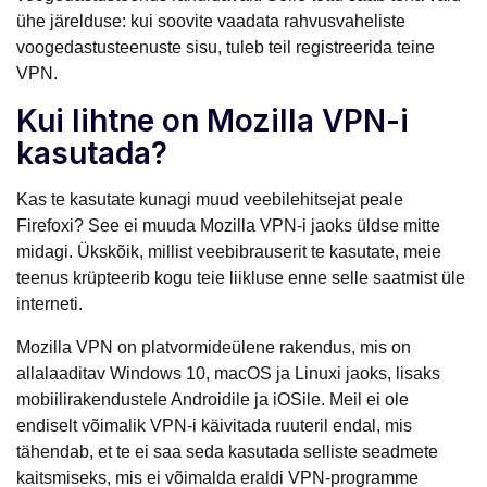
ühe järelduse: kui soovite vaadata rahvusvaheliste
voogedastusteenuste sisu, tuleb teil registreerida teine
VPN.
Kui lihtne on Mozilla VPN-i
kasutada?
Kas te kasutate kunagi muud veebilehitsejat peale
Firefoxi? See ei muuda Mozilla VPN-i jaoks üldse mitte
midagi. Ükskõik, millist veebibrauserit te kasutate, meie
teenus krüpteerib kogu teie liikluse enne selle saatmist üle
interneti.
Mozilla VPN on platvormideülene rakendus, mis on
allalaaditav Windows 10, macOS ja Linuxi jaoks, lisaks
mobiilirakendustele Androidile ja iOSile. Meil ei ole
endiselt võimalik VPN-i käivitada ruuteril endal, mis
tähendab, et te ei saa seda kasutada selliste seadmete
kaitsmiseks, mis ei võimalda eraldi VPN-programme