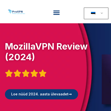
MozillaVPN Review
(2024)





Loe nüüd 2024. aasta ülevaadet