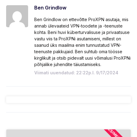
Ben Grindlow
Ben Grindlow on ettevõtte ProXPN asutaja, mis
annab ülevaateid VPN-toodete ja -teenuste
kohta. Beni huvi küberturvalisuse ja privaatsuse
vastu viis ta ProXPNi asutamiseni, millest on
saanud üks maailma enim tunnustatud VPN-
teenuste pakkujaid. Ben suhtub oma töösse
kirglikult ja otsib pidevalt uusi võimalusi ProXPNi
põhjalike juhendite täiustamiseks.
Viimati uuendatud: 22:22p.l. 9/17/2024