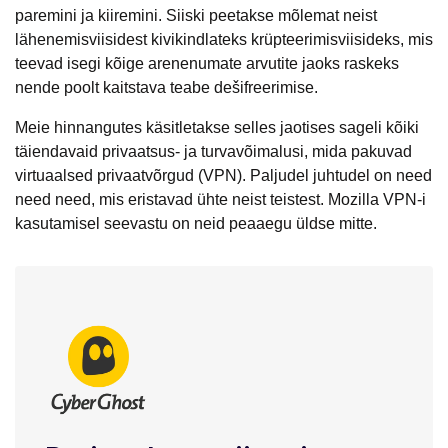
paremini ja kiiremini. Siiski peetakse mõlemat neist
lähenemisviisidest kivikindlateks krüpteerimisviisideks, mis
teevad isegi kõige arenenumate arvutite jaoks raskeks
nende poolt kaitstava teabe dešifreerimise.
Meie hinnangutes käsitletakse selles jaotises sageli kõiki
täiendavaid privaatsus- ja turvavõimalusi, mida pakuvad
virtuaalsed privaatvõrgud (VPN). Paljudel juhtudel on need
need need, mis eristavad ühte neist teistest. Mozilla VPN-i
kasutamisel seevastu on neid peaaegu üldse mitte.