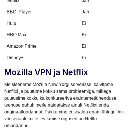
Netflix
Jah
BBC iPlayer
Jah
Hulu
Ei
HBO Max
Ei
Amazon Prime
Ei
Disney+
Ei
Mozilla VPN ja Netflix
Me siseneme Mozilla New Yorgi serverisse, käivitame
Netflixi ja puutume kokku sama probleemiga, millega
puutusime kokku ka konkureeriva erainternetiühenduse
teenuse puhul: meile näidatakse ainult Netflixi enda
originaaltoodangut. Pakkumine ei sisalda enam ühtegi filmi
või seriaali, mille levitamise õigused on Netflix
omandanud.