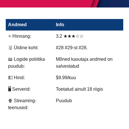
Andmed
Info
⭐ Hinnang:
3.2 ★★★☆☆
🥇 Üldine koht:
#28 #29-st #28.
📖 Logide poliitika
Mõned kasutaja andmed on
puudub:
salvestatud
💵 Hind:
$9.99/kuu
🖥️ Serverid:
Toetatud ainult 18 riigis
🍿 Streaming-
Puudub
teenused: