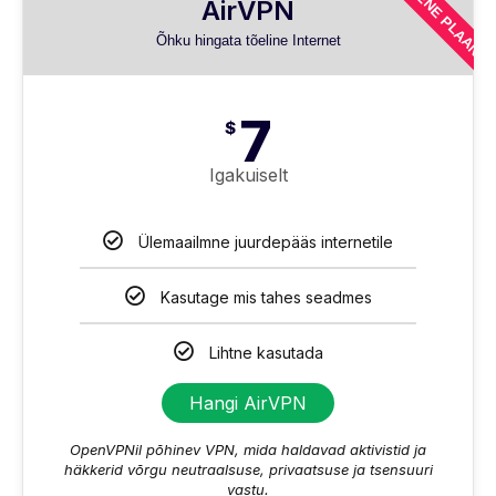
ESIMENE PLAAN
AirVPN
Õhku hingata tõeline Internet
7
$
Igakuiselt
Ülemaailmne juurdepääs internetile
Kasutage mis tahes seadmes
Lihtne kasutada
Hangi AirVPN
OpenVPNil põhinev VPN, mida haldavad aktivistid ja
häkkerid võrgu neutraalsuse, privaatsuse ja tsensuuri
vastu.