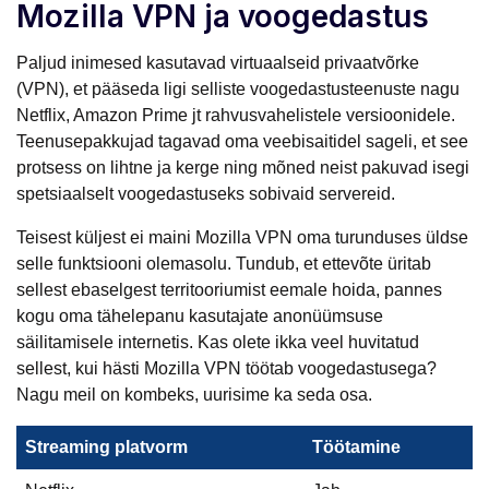
Mozilla VPN ja voogedastus
Paljud inimesed kasutavad virtuaalseid privaatvõrke
(VPN), et pääseda ligi selliste voogedastusteenuste nagu
Netflix, Amazon Prime jt rahvusvahelistele versioonidele.
Teenusepakkujad tagavad oma veebisaitidel sageli, et see
protsess on lihtne ja kerge ning mõned neist pakuvad isegi
spetsiaalselt voogedastuseks sobivaid servereid.
Teisest küljest ei maini Mozilla VPN oma turunduses üldse
selle funktsiooni olemasolu. Tundub, et ettevõte üritab
sellest ebaselgest territooriumist eemale hoida, pannes
kogu oma tähelepanu kasutajate anonüümsuse
säilitamisele internetis. Kas olete ikka veel huvitatud
sellest, kui hästi Mozilla VPN töötab voogedastusega?
Nagu meil on kombeks, uurisime ka seda osa.
Streaming platvorm
Töötamine