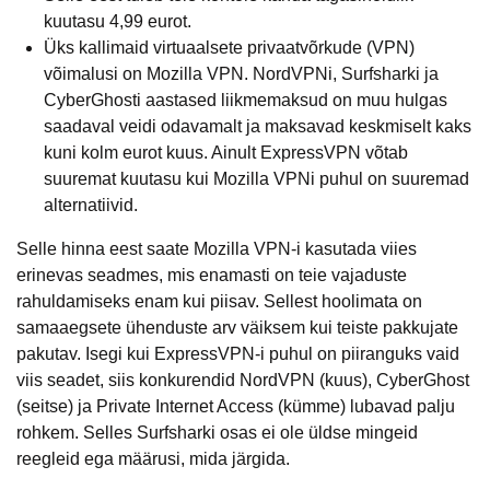
kuutasu 4,99 eurot.
Üks kallimaid virtuaalsete privaatvõrkude (VPN)
võimalusi on Mozilla VPN. NordVPNi, Surfsharki ja
CyberGhosti aastased liikmemaksud on muu hulgas
saadaval veidi odavamalt ja maksavad keskmiselt kaks
kuni kolm eurot kuus. Ainult ExpressVPN võtab
suuremat kuutasu kui Mozilla VPNi puhul on suuremad
alternatiivid.
Selle hinna eest saate Mozilla VPN-i kasutada viies
erinevas seadmes, mis enamasti on teie vajaduste
rahuldamiseks enam kui piisav. Sellest hoolimata on
samaaegsete ühenduste arv väiksem kui teiste pakkujate
pakutav. Isegi kui ExpressVPN-i puhul on piiranguks vaid
viis seadet, siis konkurendid NordVPN (kuus), CyberGhost
(seitse) ja Private Internet Access (kümme) lubavad palju
rohkem. Selles Surfsharki osas ei ole üldse mingeid
reegleid ega määrusi, mida järgida.