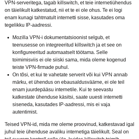
VPN-serveritega, tagab killswitch, et teie internetiühendus
on täielikult katkestatud, nii et te ei ole ohus. Te ei logi
enam kunagi tahtmatult internetti sisse, kasutades oma
tegelikku IP-aadressi.
Mozilla VPN-i dokumentatsioonist selgub, et
teenusesse on integreeritud killswitch ja et see on
konfigureeritud automaatselt töötama. Selle
toimimisviis ei ole siiski sama, mida oleme kogenud
teiste VPN-firmade puhul.
On tõsi, et kui te vahetate serverit või kui VPN annab
märku, et ühendus on ebausaldusväärne, ei ole teil
enam juurdepääsu internetile. Kui te seevastu
katkestate ühenduse käsitsi, saate uuesti internetti
siseneda, kasutades IP-aadressi, mis ei vaja
autentimist.
Teised VPN-id, mida me oleme proovinud, katkestavad igal
juhul teie ühenduse avaliku internetiga täielikult. Seal on