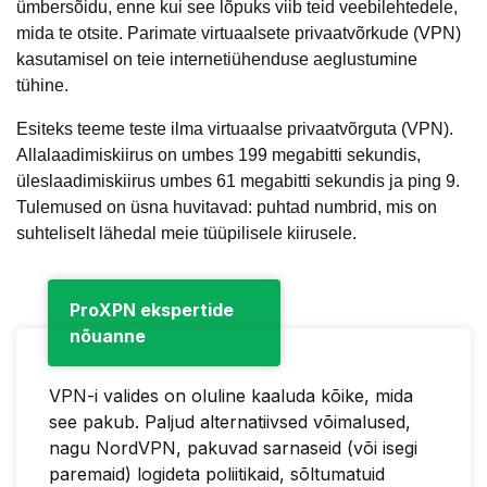
ümbersõidu, enne kui see lõpuks viib teid veebilehtedele,
mida te otsite. Parimate virtuaalsete privaatvõrkude (VPN)
kasutamisel on teie internetiühenduse aeglustumine
tühine.
Esiteks teeme teste ilma virtuaalse privaatvõrguta (VPN).
Allalaadimiskiirus on umbes 199 megabitti sekundis,
üleslaadimiskiirus umbes 61 megabitti sekundis ja ping 9.
Tulemused on üsna huvitavad: puhtad numbrid, mis on
suhteliselt lähedal meie tüüpilisele kiirusele.
ProXPN ekspertide
nõuanne
VPN-i valides on oluline kaaluda kõike, mida
see pakub. Paljud alternatiivsed võimalused,
nagu NordVPN, pakuvad sarnaseid (või isegi
paremaid) logideta poliitikaid, sõltumatuid