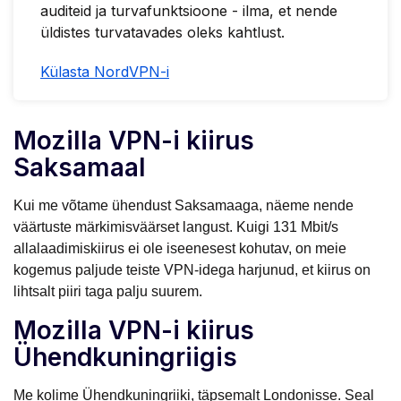
auditeid ja turvafunktsioone - ilma, et nende
üldistes turvatavades oleks kahtlust.
Külasta NordVPN-i
Mozilla VPN-i kiirus
Saksamaal
Kui me võtame ühendust Saksamaaga, näeme nende
väärtuste märkimisväärset langust. Kuigi 131 Mbit/s
allalaadimiskiirus ei ole iseenesest kohutav, on meie
kogemus paljude teiste VPN-idega harjunud, et kiirus on
lihtsalt piiri taga palju suurem.
Mozilla VPN-i kiirus
Ühendkuningriigis
Me kolime Ühendkuningriiki, täpsemalt Londonisse. Seal