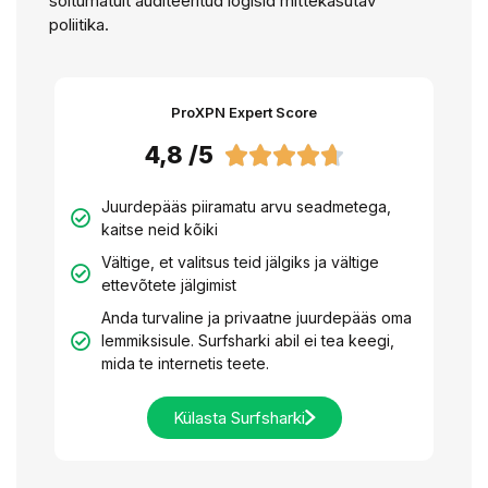
sõltumatult auditeeritud logisid mittekasutav
poliitika.
ProXPN Expert Score
4,8 /5





Juurdepääs piiramatu arvu seadmetega,
kaitse neid kõiki
Vältige, et valitsus teid jälgiks ja vältige
ettevõtete jälgimist
Anda turvaline ja privaatne juurdepääs oma
lemmiksisule. Surfsharki abil ei tea keegi,
mida te internetis teete.
Külasta Surfsharki