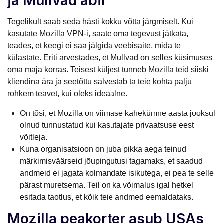
ja Mullvad abil
Tegelikult saab seda hästi kokku võtta järgmiselt. Kui
kasutate Mozilla VPN-i, saate oma tegevust jätkata,
teades, et keegi ei saa jälgida veebisaite, mida te
külastate. Eriti arvestades, et Mullvad on selles küsimuses
oma maja korras. Teisest küljest tunneb Mozilla teid siiski
kliendina ära ja seetõttu salvestab ta teie kohta palju
rohkem teavet, kui oleks ideaalne.
On tõsi, et Mozilla on viimase kahekümne aasta jooksul
olnud tunnustatud kui kasutajate privaatsuse eest
võitleja.
Kuna organisatsioon on juba pikka aega teinud
märkimisväärseid jõupingutusi tagamaks, et saadud
andmeid ei jagata kolmandate isikutega, ei pea te selle
pärast muretsema. Teil on ka võimalus igal hetkel
esitada taotlus, et kõik teie andmed eemaldataks.
Mozilla peakorter asub USAs