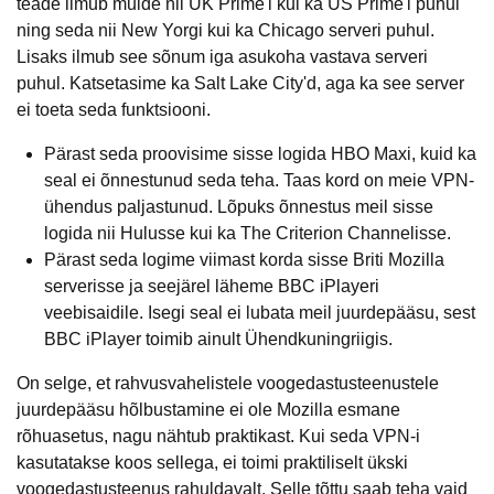
teade ilmub muide nii UK Prime'i kui ka US Prime'i puhul
ning seda nii New Yorgi kui ka Chicago serveri puhul.
Lisaks ilmub see sõnum iga asukoha vastava serveri
puhul. Katsetasime ka Salt Lake City'd, aga ka see server
ei toeta seda funktsiooni.
Pärast seda proovisime sisse logida HBO Maxi, kuid ka
seal ei õnnestunud seda teha. Taas kord on meie VPN-
ühendus paljastunud. Lõpuks õnnestus meil sisse
logida nii Hulusse kui ka The Criterion Channelisse.
Pärast seda logime viimast korda sisse Briti Mozilla
serverisse ja seejärel läheme BBC iPlayeri
veebisaidile. Isegi seal ei lubata meil juurdepääsu, sest
BBC iPlayer toimib ainult Ühendkuningriigis.
On selge, et rahvusvahelistele voogedastusteenustele
juurdepääsu hõlbustamine ei ole Mozilla esmane
rõhuasetus, nagu nähtub praktikast. Kui seda VPN-i
kasutatakse koos sellega, ei toimi praktiliselt ükski
voogedastusteenus rahuldavalt. Selle tõttu saab teha vaid