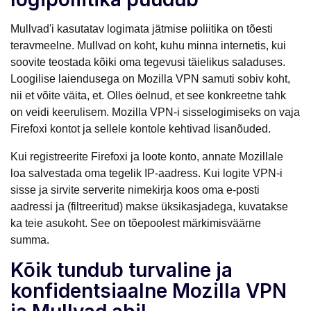
Mullvad'i kasutatav logimata jätmise poliitika on tõesti
teravmeelne. Mullvad on koht, kuhu minna internetis, kui
soovite teostada kõiki oma tegevusi täielikus saladuses.
Loogilise laiendusega on Mozilla VPN samuti sobiv koht,
nii et võite väita, et. Olles öelnud, et see konkreetne tahk
on veidi keerulisem. Mozilla VPN-i sisselogimiseks on vaja
Firefoxi kontot ja sellele kontole kehtivad lisanõuded.
Kui registreerite Firefoxi ja loote konto, annate Mozillale
loa salvestada oma tegelik IP-aadress. Kui logite VPN-i
sisse ja sirvite serverite nimekirja koos oma e-posti
aadressi ja (filtreeritud) makse üksikasjadega, kuvatakse
ka teie asukoht. See on tõepoolest märkimisväärne
summa.
Kõik tundub turvaline ja
konfidentsiaalne Mozilla VPN