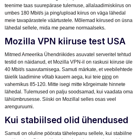
teenime taas suurepärase tulemuse, allalaadimiskiirus on
umbes 180 Mbit/s ja ping/upload kiirus on väga lähedal
meie tavapärastele väärtustele. Mõlemad kiirused on üsna
lähedal sellele, mida me peame normaalseks.
Mozilla VPN kiiruse test USA
Mitmed Ameerika Ühendriikides asuvatel serveritel tehtud
testid on näidanud, et Mozilla VPN-il on raskusi kiiruse üle
40 Mbit/s saavutamisega. Samuti märkate, et veebilehtede
täielik laadimine võtab kauem aega, kui teie
ping
on
vahemikus 85-120. Mitte isegi mitte kõrgeimate hinnete
lähedal. Tulemused on palju soodsamad, kui vaadata oma
lähiümbrusesse. Siiski on Mozillal selles osas veel
arenguruumi.
Kui stabiilsed olid ühendused
Samuti on oluline pöörata tähelepanu sellele, kui stabiilne