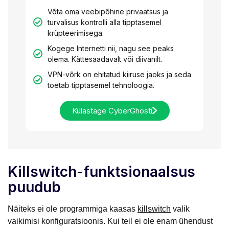
Võta oma veebipõhine privaatsus ja
turvalisus kontrolli alla tipptasemel
krüpteerimisega.
Kogege Internetti nii, nagu see peaks
olema. Kättesaadavalt või diivanilt.
VPN-võrk on ehitatud kiiruse jaoks ja seda
toetab tipptasemel tehnoloogia.
Külastage CyberGhosti
Killswitch-funktsionaalsus
puudub
Näiteks ei ole programmiga kaasas
killswitch
valik
vaikimisi konfiguratsioonis. Kui teil ei ole enam ühendust