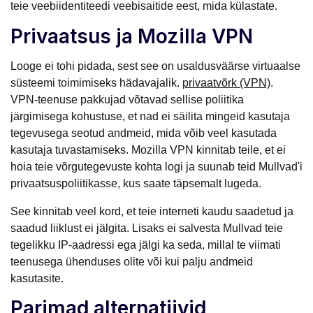
teie veebiidentiteedi veebisaitide eest, mida külastate.
Privaatsus ja Mozilla VPN
Looge ei tohi pidada, sest see on usaldusväärse virtuaalse
süsteemi toimimiseks hädavajalik.
privaatvõrk (VPN)
.
VPN-teenuse pakkujad võtavad sellise poliitika
järgimisega kohustuse, et nad ei säilita mingeid kasutaja
tegevusega seotud andmeid, mida võib veel kasutada
kasutaja tuvastamiseks. Mozilla VPN kinnitab teile, et ei
hoia teie võrgutegevuste kohta logi ja suunab teid Mullvad'i
privaatsuspoliitikasse, kus saate täpsemalt lugeda.
See kinnitab veel kord, et teie interneti kaudu saadetud ja
saadud liiklust ei jälgita. Lisaks ei salvesta Mullvad teie
tegelikku IP-aadressi ega jälgi ka seda, millal te viimati
teenusega ühenduses olite või kui palju andmeid
kasutasite.
Parimad alternatiivid