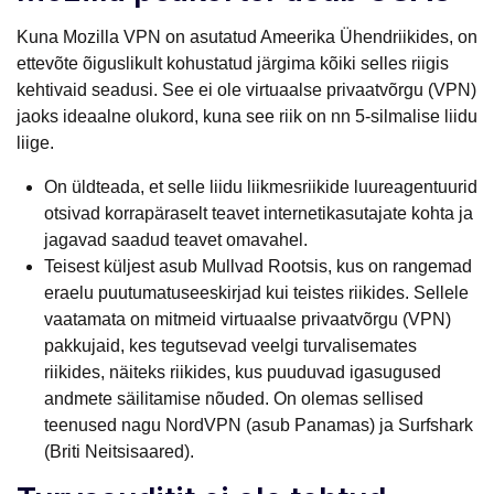
Kuna Mozilla VPN on asutatud Ameerika Ühendriikides, on
ettevõte õiguslikult kohustatud järgima kõiki selles riigis
kehtivaid seadusi. See ei ole virtuaalse privaatvõrgu (VPN)
jaoks ideaalne olukord, kuna see riik on nn 5-silmalise liidu
liige.
On üldteada, et selle liidu liikmesriikide luureagentuurid
otsivad korrapäraselt teavet internetikasutajate kohta ja
jagavad saadud teavet omavahel.
Teisest küljest asub Mullvad Rootsis, kus on rangemad
eraelu puutumatuseeskirjad kui teistes riikides. Sellele
vaatamata on mitmeid virtuaalse privaatvõrgu (VPN)
pakkujaid, kes tegutsevad veelgi turvalisemates
riikides, näiteks riikides, kus puuduvad igasugused
andmete säilitamise nõuded. On olemas sellised
teenused nagu NordVPN (asub Panamas) ja Surfshark
(Briti Neitsisaared).