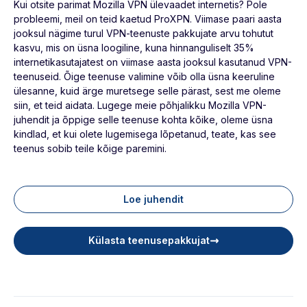
Kui otsite parimat Mozilla VPN ülevaadet internetis? Pole
probleemi, meil on teid kaetud ProXPN. Viimase paari aasta
jooksul nägime turul VPN-teenuste pakkujate arvu tohutut
kasvu, mis on üsna loogiline, kuna hinnanguliselt 35%
internetikasutajatest on viimase aasta jooksul kasutanud VPN-
teenuseid. Õige teenuse valimine võib olla üsna keeruline
ülesanne, kuid ärge muretsege selle pärast, sest me oleme
siin, et teid aidata. Lugege meie põhjalikku Mozilla VPN-
juhendit ja õppige selle teenuse kohta kõike, oleme üsna
kindlad, et kui olete lugemisega lõpetanud, teate, kas see
teenus sobib teile kõige paremini.
Loe juhendit
Külasta teenusepakkujat