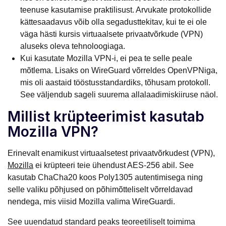
teenuse kasutamise praktilisust. Arvukate protokollide
kättesaadavus võib olla segadusttekitav, kui te ei ole
väga hästi kursis virtuaalsete privaatvõrkude (VPN)
aluseks oleva tehnoloogiaga.
Kui kasutate Mozilla VPN-i, ei pea te selle peale
mõtlema. Lisaks on WireGuard võrreldes OpenVPNiga,
mis oli aastaid tööstusstandardiks, tõhusam protokoll.
See väljendub sageli suurema allalaadimiskiiruse näol.
Millist krüpteerimist kasutab
Mozilla VPN?
Erinevalt enamikust virtuaalsetest privaatvõrkudest (VPN),
Mozilla
ei krüpteeri teie ühendust AES-256 abil. See
kasutab ChaCha20 koos Poly1305 autentimisega ning
selle valiku põhjused on põhimõtteliselt võrreldavad
nendega, mis viisid Mozilla valima WireGuardi.
See uuendatud standard peaks teoreetiliselt toimima