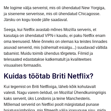
Me logime välja serverist, mis oli ühendatud New Yorgiga,
ja siseneme serverisse, mis oli ühendatud Chicagosse.
Järsku on kogu toode jälle saadaval.
Seega, kui Netflix avastab mõnes Mozilla serveris, et
kasutaja on ühendatud VPN-i kaudu, ei paku Netflix enam
oma teenuseid. Meie õnneks on olemas ka teistes linnades
asuvad serverid, mis (vähemalt esialgu...) suudavad vältida
tabamist. Muidu toimib ühendus tõrgeteta. Filmid ja
telesaated edastatakse katkematult ja kvaliteetses
visuaalses formaadis.
Kuidas töötab Briti Netflix?
Kui tegemist on Briti Netflixiga, läheb kõik kohutavalt
valesti. Nagu varem öeldud, on Mozillal Ühendkuningriigis
kaks serverit, üks Londonis ja teine Manchesteris.
Mõlemad serverid on Netflixi poolt märgistatud punase
hoiatussümboliga, mis filtreerib välja igasuguse sisu, mida