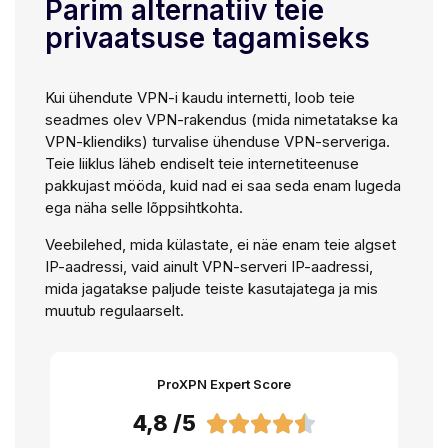
Parim alternatiiv teie
privaatsuse tagamiseks
Kui ühendute VPN-i kaudu internetti, loob teie
seadmes olev VPN-rakendus (mida nimetatakse ka
VPN-kliendiks) turvalise ühenduse VPN-serveriga.
Teie liiklus läheb endiselt teie internetiteenuse
pakkujast mööda, kuid nad ei saa seda enam lugeda
ega näha selle lõppsihtkohta.
Veebilehed, mida külastate, ei näe enam teie algset
IP-aadressi, vaid ainult VPN-serveri IP-aadressi,
mida jagatakse paljude teiste kasutajatega ja mis
muutub regulaarselt.
ProXPN Expert Score
4,8 /5




