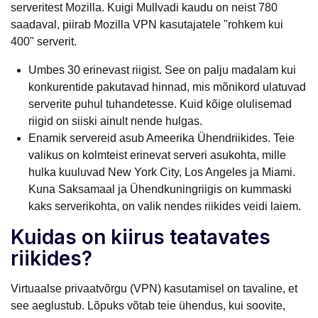
serveritest Mozilla. Kuigi Mullvadi kaudu on neist 780
saadaval, piirab Mozilla VPN kasutajatele "rohkem kui
400" serverit.
Umbes 30 erinevast riigist. See on palju madalam kui
konkurentide pakutavad hinnad, mis mõnikord ulatuvad
serverite puhul tuhandetesse. Kuid kõige olulisemad
riigid on siiski ainult nende hulgas.
Enamik servereid asub Ameerika Ühendriikides. Teie
valikus on kolmteist erinevat serveri asukohta, mille
hulka kuuluvad New York City, Los Angeles ja Miami.
Kuna Saksamaal ja Ühendkuningriigis on kummaski
kaks serverikohta, on valik nendes riikides veidi laiem.
Kuidas on kiirus teatavates
riikides?
Virtuaalse privaatvõrgu (VPN) kasutamisel on tavaline, et
see aeglustub. Lõpuks võtab teie ühendus, kui soovite,