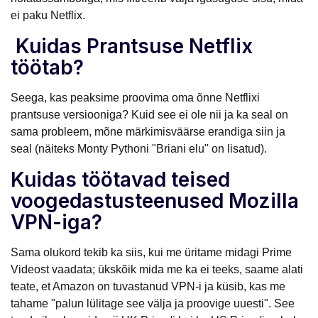
ei paku Netflix.
Kuidas Prantsuse Netflix
töötab?
Seega, kas peaksime proovima oma õnne Netflixi
prantsuse versiooniga? Kuid see ei ole nii ja ka seal on
sama probleem, mõne märkimisväärse erandiga siin ja
seal (näiteks Monty Pythoni "Briani elu" on lisatud).
Kuidas töötavad teised
voogedastusteenused Mozilla
VPN-iga?
Sama olukord tekib ka siis, kui me üritame midagi Prime
Videost vaadata; ükskõik mida me ka ei teeks, saame alati
teate, et Amazon on tuvastanud VPN-i ja küsib, kas me
tahame "palun lülitage see välja ja proovige uuesti". See