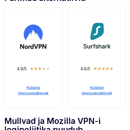
★
★
★
★
★
★
★
★
★
★
4.9/5
4.8/5
Külasta
Külasta
teenusepakkujat
teenusepakkujat
Mullvad ja Mozilla VPN-i
logipoliitika puudub