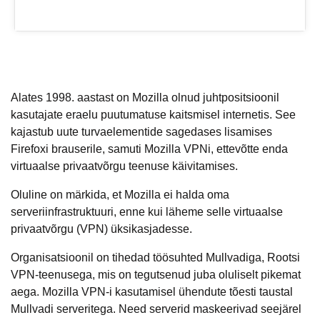
Alates 1998. aastast on Mozilla olnud juhtpositsioonil
kasutajate eraelu puutumatuse kaitsmisel internetis. See
kajastub uute turvaelementide sagedases lisamises
Firefoxi brauserile, samuti Mozilla VPNi, ettevõtte enda
virtuaalse privaatvõrgu teenuse käivitamises.
Oluline on märkida, et Mozilla ei halda oma
serveriinfrastruktuuri, enne kui läheme selle virtuaalse
privaatvõrgu (VPN) üksikasjadesse.
Organisatsioonil on tihedad töösuhted Mullvadiga, Rootsi
VPN-teenusega, mis on tegutsenud juba oluliselt pikemat
aega. Mozilla VPN-i kasutamisel ühendute tõesti taustal
Mullvadi serveritega. Need serverid maskeerivad seejärel