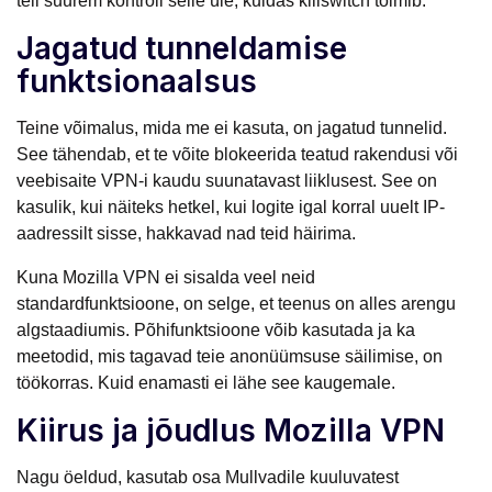
teil suurem kontroll selle üle, kuidas killswitch toimib.
Jagatud tunneldamise
funktsionaalsus
Teine võimalus, mida me ei kasuta, on jagatud tunnelid.
See tähendab, et te võite blokeerida teatud rakendusi või
veebisaite VPN-i kaudu suunatavast liiklusest. See on
kasulik, kui näiteks hetkel, kui logite igal korral uuelt IP-
aadressilt sisse, hakkavad nad teid häirima.
Kuna Mozilla VPN ei sisalda veel neid
standardfunktsioone, on selge, et teenus on alles arengu
algstaadiumis. Põhifunktsioone võib kasutada ja ka
meetodid, mis tagavad teie anonüümsuse säilimise, on
töökorras. Kuid enamasti ei lähe see kaugemale.
Kiirus ja jõudlus Mozilla VPN
Nagu öeldud, kasutab osa Mullvadile kuuluvatest