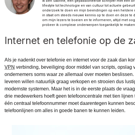
Ik ben Sabrine, een gepassioneerde schrijver met een br
lifestyle tot technologie en van cultuur tot actuele gebe
onderzoek te doen en mijn bevindingen op een heldere ma
in staat om steeds nieuwe kennis op te doen en deze te d
om mijn lezers te boeien en te informeren, altijd met oog v
probeer ik complexe onderwerpen toegankelijk te maken e
Internet en telefonie op de 
Als je nadenkt over telefonie en internet voor de zaak dan ko
VPN
verbinding, beveiliging door middel van scripts, opslag v
ondernemers soms waar ze allemaal over moeten beslissen. 
leveren willen natuurlijk graag verkopen en strooien dus lust
modernste systemen. Maar het is in de eerste plaats de vraag 
drie medewerkers hoeft geen telefooncentrale met tien lijnen 
één centraal telefoonnummer moet daarentegen kunnen bes
telefoonlijnen om alles in goede banen te kunnen leiden.