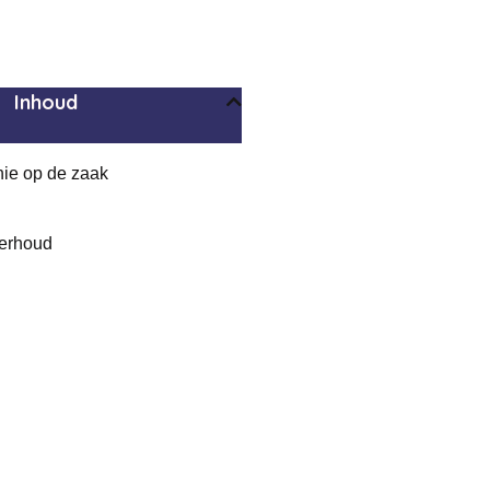
Inhoud
onie op de zaak
derhoud