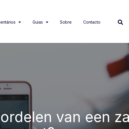
entários
Guias
Sobre
Contacto
oordelen van een za