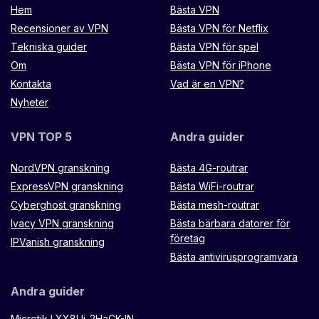
Hem
Bästa VPN
Recensioner av VPN
Bästa VPN för Netflix
Tekniska guider
Bästa VPN för spel
Om
Bästa VPN för iPhone
Kontakta
Vad är en VPN?
Nyheter
VPN TOP 5
Andra guider
NordVPN granskning
Bästa 4G-routrar
ExpressVPN granskning
Bästa WiFi-routrar
Cyberghost granskning
Bästa mesh-routrar
Ivacy VPN granskning
Bästa bärbara datorer för
företag
IPVanish granskning
Bästa antivirusprogramvara
Andra guider
Microtik LXX8Ui-2HaCK-IN