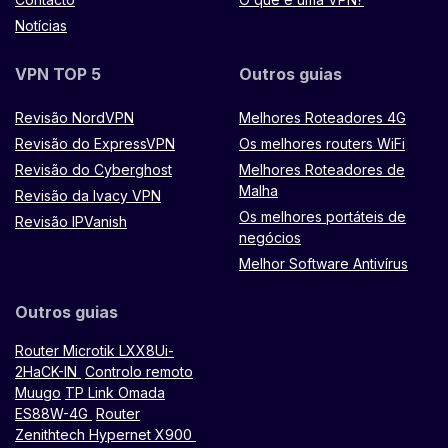
Notícias
VPN TOP 5
Outros guias
Revisão NordVPN
Melhores Roteadores 4G
Revisão do ExpressVPN
Os melhores routers WiFi
Revisão do Cyberghost
Melhores Roteadores de
Malha
Revisão da Ivacy VPN
Os melhores portáteis de
Revisão IPVanish
negócios
Melhor Software Antivírus
Outros guias
Router Microtik LXX8Ui-
2HaCK-IN
Controlo remoto
Muugo
TP Link Omada
ES88W-4G
Router
Zenithtech Hypernet X900