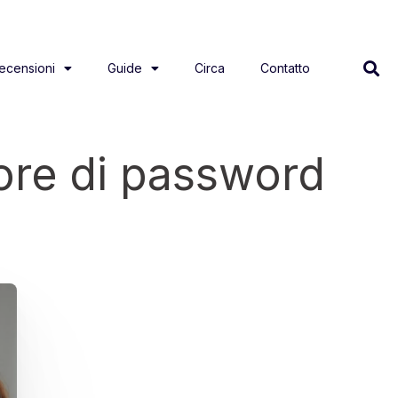
ecensioni
Guide
Circa
Contatto
tore di password