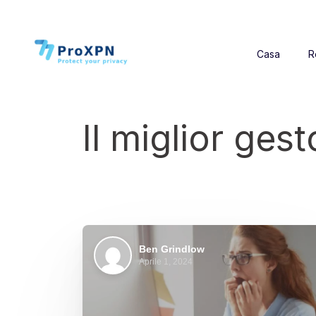
Casa
R
Il miglior ges
Ben Grindlow
Aprile 1, 2024