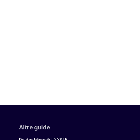
Altre guide
Router Microtik LXX8Ui-