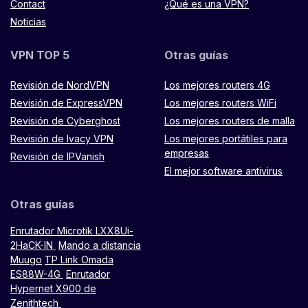
Contact
¿Qué es una VPN?
Noticias
VPN TOP 5
Otras guías
Revisión de NordVPN
Los mejores routers 4G
Revisión de ExpressVPN
Los mejores routers WiFi
Revisión de Cyberghost
Los mejores routers de malla
Revisión de Ivacy VPN
Los mejores portátiles para
empresas
Revisión de IPVanish
El mejor software antivirus
Otras guías
Enrutador Microtik LXX8Ui-
2HaCK-IN
Mando a distancia
Muugo
TP Link Omada
ES88W-4G
Enrutador
Hypernet X900 de
Zenithtech