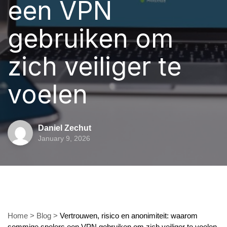
een VPN
gebruiken om
zich veiliger te
voelen
Daniel Zechut
January 9, 2026
Home
>
Blog
>
Vertrouwen, risico en anonimiteit: waarom
sommige spelers een VPN gebruiken om zich veiliger te voelen