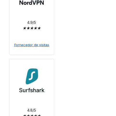
4.9/5
★
★
★
★
★
Fornecedor de visitas
4.8/5
★
★
★
★
★