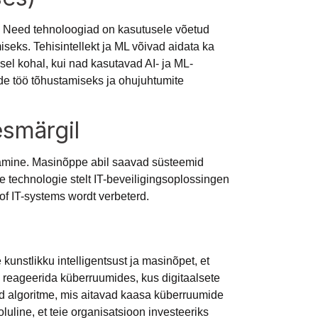
da. Need tehnoloogiad on kasutusele võetud
seks. Tehisintellekt ja ML võivad aidata ka
el kohal, kui nad kasutavad AI- ja ML-
ade töö tõhustamiseks ja ohujuhtumite
esmärgil
amine. Masinõppe abil saavad süsteemid
e technologie stelt IT-beveiligingsoplossingen
f IT-systems wordt verbeterd.
nstlikku intelligentsust ja masinõpet, et
ja reageerida küberruumides, kus digitaalsete
 algoritme, mis aitavad kaasa küberruumide
uline, et teie organisatsioon investeeriks