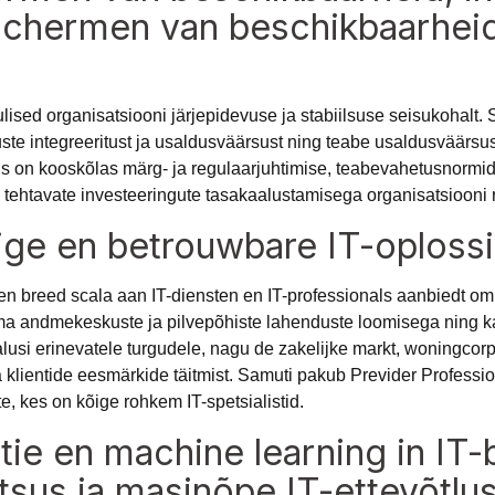
schermen van beschikbaarheid,
lised organisatsiooni järjepidevuse ja stabiilsuse seisukohalt
uste integreeritust ja usaldusväärsust ning teabe usaldusväärsu
 on kooskõlas märg- ja regulaarjuhtimise, teabevahetusnormid
tehtavate investeeringute tasakaalustamisega organisatsiooni ris
ilige en betrouwbare IT-oploss
en breed scala aan IT-diensten en IT-professionals aanbiedt om 
a andmekeskuste ja pilvepõhiste lahenduste loomisega ning ka
usi erinevatele turgudele, nagu de zakelijke markt, woningcorp
lientide eesmärkide täitmist. Samuti pakub Previder Professio
e, kes on kõige rohkem IT-spetsialistid.
tie en machine learning in IT-
ntsus ja masinõpe IT-ettevõtlu