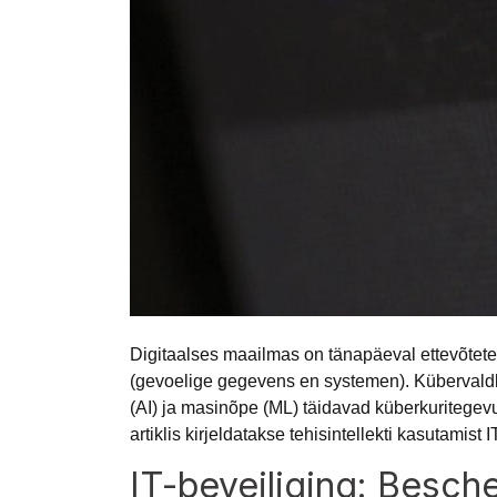
Digitaalses maailmas on tänapäeval ettevõtete
(gevoelige gegevens en systemen). Kübervaldkon
(AI) ja masinõpe (ML) täidavad küberkuritegevus
artiklis kirjeldatakse tehisintellekti kasutamist I
IT-beveiliging: Besch