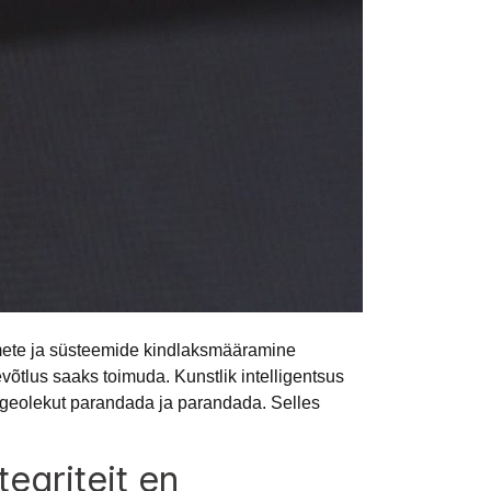
ndmete ja süsteemide kindlaksmääramine
õtlus saaks toimuda. Kunstlik intelligentsus
julgeolekut parandada ja parandada. Selles
egriteit en