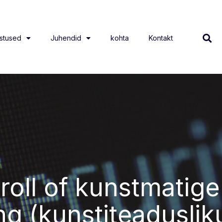
stused
Juhendid
kohta
Kontakt
oll of kunstmatige 
ing (kunstiteaduslik