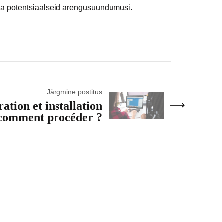
ada potentsiaalseid arengusuundumusi.
Järgmine postitus
ation et installation
comment procéder ?