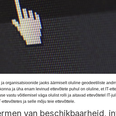
 ja organisatsioonide jaoks äärmiselt oluline geodeetiliste a
na ja üha enam levinud ettevõtete puhul on oluline, et IT-ettev
e vastu võitlemisel väga olulist rolli ja aitavad ettevõtetel IT-
T-ettevõtetes ja selle mõju teie ettevõttele.
ermen van beschikbaarheid, int