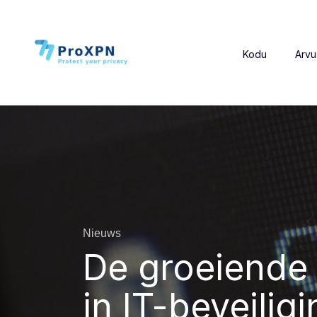
Kodu
Arvu
Nieuws
De groeiende r
in IT-beveilig