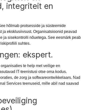
 integriteit en
. See hõlmab protsesside ja süsteemide
st ja eksklusiivsust. Organisatsioonid peavad
e ja sisekontrolli nõuetega. See eesmärk peab
kiprofiili suhtes.
ingen: ekspert.
organisaties te help met veilige en
sutavad IT-teenistusi otse oma kodus.
oraties, de zorg ja softwareontwikkelaars. Nad
nal Services teenuseid, mille abil nad saavad
beveiliging
ses)