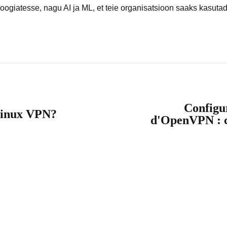
oogiatesse, nagu AI ja ML, et teie organisatsioon saaks kasut
Configur
Linux VPN?
d'OpenVPN : 