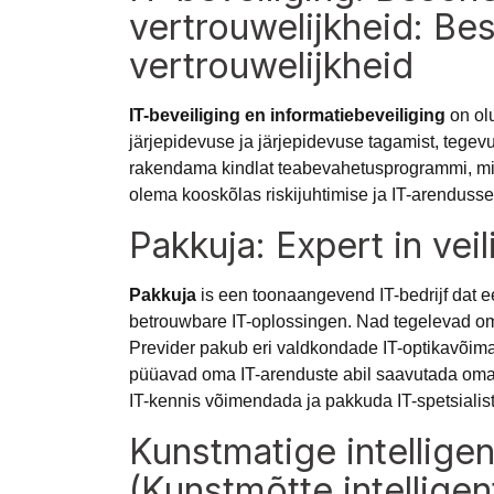
vertrouwelijkheid: Be
vertrouwelijkheid
IT-beveiliging en informatiebeveiliging
on olu
järjepidevuse ja järjepidevuse tagamist, tegev
rakendama kindlat teabevahetusprogrammi, mis
olema kooskõlas riskijuhtimise ja IT-arendusse 
Pakkuja: Expert in ve
Pakkuja
is een toonaangevend IT-bedrijf dat e
betrouwbare IT-oplossingen. Nad tegelevad om
Previder pakub eri valdkondade IT-optikavõimal
püüavad oma IT-arenduste abil saavutada oma k
IT-kennis võimendada ja pakkuda IT-spetsialist
Kunstmatige intelligen
(Kunstmõtte intellige