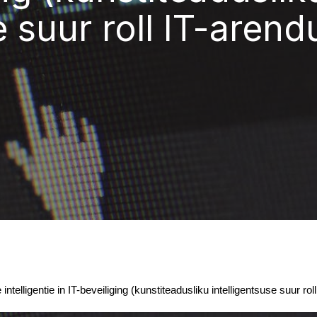
e suur roll IT-arend
intelligentie in IT-beveiliging (kunstiteadusliku intelligentsuse suur ro