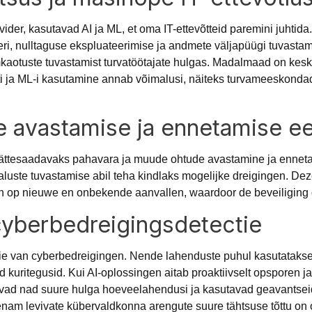
ider, kasutavad AI ja ML, et oma IT-ettevõtteid paremini juhti
eri, nulltaguse ekspluateerimise ja andmete väljapüügi tuvastami
mkaotuste tuvastamist turvatöötajate hulgas. Madalmaad on kesks
ekti ja ML-i kasutamine annab võimalusi, näiteks turvameeskond
e avastamise ja ennetamise e
 kättesaadavaks pahavara ja muude ohtude avastamine ja ennet
maluste tuvastamise abil teha kindlaks mogelijke dreigingen. Dez
en op nieuwe en onbekende aanvallen, waardoor de beveiliging o
cyberbedreigingsdetectie
ie van cyberbedreigingen. Nende lahenduste puhul kasutatakse ku
d kuritegusid. Kui AI-oplossingen aitab proaktiivselt opsporen 
vad nad suure hulga hoeveelahendusi ja kasutavad geavantseid
enam levivate kübervaldkonna arengute suure tähtsuse tõttu on ol