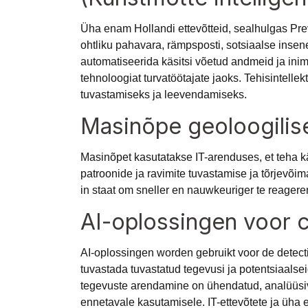
Üha enam Hollandi ettevõtteid, sealhulgas Prev
ohtliku pahavara, rämpsposti, sotsiaalse insen
automatiseerida käsitsi võetud andmeid ja ini
tehnoloogiat turvatöötajate jaoks. Tehisintell
tuvastamiseks ja leevendamiseks.
Masinõpe geoloogilis
Masinõpet kasutatakse IT-arenduses, et teha
patroonide ja ravimite tuvastamise ja tõrjevõi
in staat om sneller en nauwkeuriger te reager
AI-oplossingen voor 
AI-oplossingen worden gebruikt voor de detect
tuvastada tuvastatud tegevusi ja potentsiaalsei
tegevuste arendamine on ühendatud, analüüsi
ennetavale kasutamisele. IT-ettevõtete ja üha 