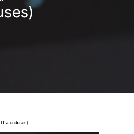
uses)
ll IT-arenduses)