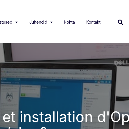
stused
Juhendid
kohta
Kontakt
 et installation d'