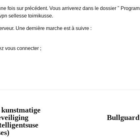
une fois sur précédent. Vous arriverez dans le dossier " Progra
vpn sellesse toimikusse.
veur. Une dernière marche est à suivre :
ez vous connecter ;
f kunstmatige
eveiliging
Bullguard
telligentsuse
es)