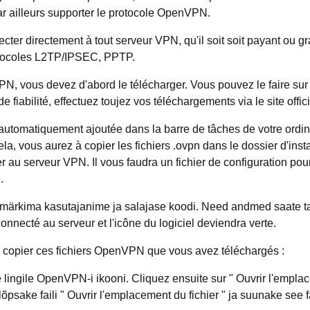
ar ailleurs supporter le protocole OpenVPN.
r directement à tout serveur VPN, qu'il soit soit payant ou gr
otocoles L2TP/IPSEC, PPTP.
PN, vous devez d'abord le télécharger. Vous pouvez le faire sur l
 fiabilité, effectuez toujez vos téléchargements via le site offici
a automatiquement ajoutée dans la barre de tâches de votre ordin
, vous aurez à copier les fichiers .ovpn dans le dossier d'insta
 au serveur VPN. Il vous faudra un fichier de configuration po
.
e märkima kasutajanime ja salajase koodi. Need andmed saate t
nnecté au serveur et l'icône du logiciel deviendra verte.
r copier ces fichiers OpenVPN que vous avez téléchargés :
ingile OpenVPN-i ikooni. Cliquez ensuite sur " Ouvrir l'emplace
lõpsake faili " Ouvrir l'emplacement du fichier " ja suunake see fa