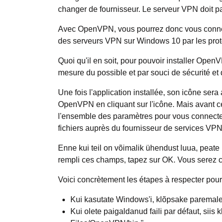
changer de fournisseur. Le serveur VPN doit p
Avec OpenVPN, vous pourrez donc vous connecte
des serveurs VPN sur Windows 10 par les pr
Quoi qu'il en soit, pour pouvoir installer OpenV
mesure du possible et par souci de sécurité et de
Une fois l'application installée, son icône ser
OpenVPN en cliquant sur l'icône. Mais avant cela
l'ensemble des paramètres pour vous connecter
fichiers auprès du fournisseur de services VPN
Enne kui teil on võimalik ühendust luua, peat
rempli ces champs, tapez sur OK. Vous serez co
Voici concrètement les étapes à respecter pou
Kui kasutate Windows'i, klõpsake paremale l
Kui olete paigaldanud faili par défaut, siis k