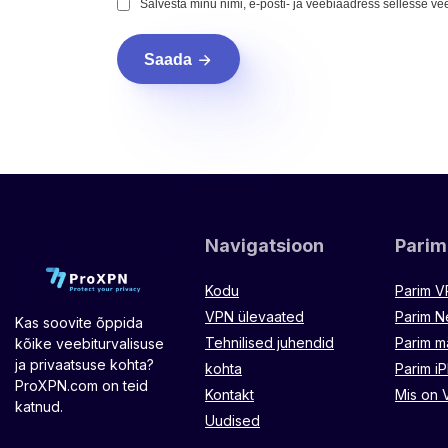
Salvesta minu nimi, e-posti- ja veebiaadress sellesse v
Saada
Navigatsioon
Parim
Kodu
Parim 
VPN ülevaated
Parim N
Kas soovite õppida
Tehnilised juhendid
Parim 
kõike veebiturvalisuse
ja privaatsuse kohta?
kohta
Parim i
ProXPN.com on teid
Kontakt
Mis on 
katnud.
Uudised