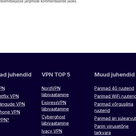
eebilehitsejasse järgmiste kommentaaride jaoks.
ad juhendid
VPN TOP 5
Muud juhendid
VPN
NordVPN
Parimad 4G ruuterid
läbivaatamine
etflix VPN
Parimad WiFi ruuteri
ExpressVPN
mängude VPN
Parimad võrgusilma
läbivaatamine
ruuterid
Phone VPN
Cyberghost
Parimad äri sülearvut
VPN?
läbivaatamine
Parim viirusetõrje
Ivacy VPN
tarkvara