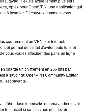
asutavad. Il existe actuellement plusieurs
liberté, optez pour OpenVPN, une application qui
urer et à installer. Découvrez comment vous
plus couramment un VPN, sur Internet.
 et permet de ce fait d'éviter toute fuite et
ple vous voulez effectuer des
paris en ligne
en charge un chiffrement en 256 bits par
Il est à savoir qu'OpenVPN Community Édition
qui est payante.
 peate ühenduse loomiseks omama andmeid või
ler le logiciel si jamais vous décidez de