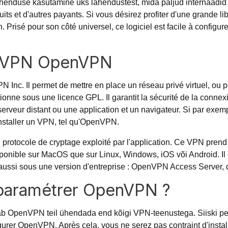
henduse kasutamine üks lahendustest, mida paljud internaadid k
tuits et d'autres payants. Si vous désirez profiter d'une grande 
on. Prisé pour son côté universel, ce logiciel est facile à config
e VPN OpenVPN
 Inc. Il permet de mettre en place un réseau privé virtuel, ou 
ne sous une licence GPL. Il garantit la sécurité de la connexion,
rveur distant ou une application et un navigateur. Si par exem
 installer un VPN, tel qu'OpenVPN.
protocole de cryptage exploité par l'application. Ce VPN prend 
disponible sur MacOS que sur Linux, Windows, iOS või Android. 
e aussi sous une version d'entreprise : OpenVPN Access Server, 
 paramétrer OpenVPN ?
dab OpenVPN teil ühendada end kõigi VPN-teenustega. Siiski
figurer OpenVPN. Après cela, vous ne serez pas contraint d'instal