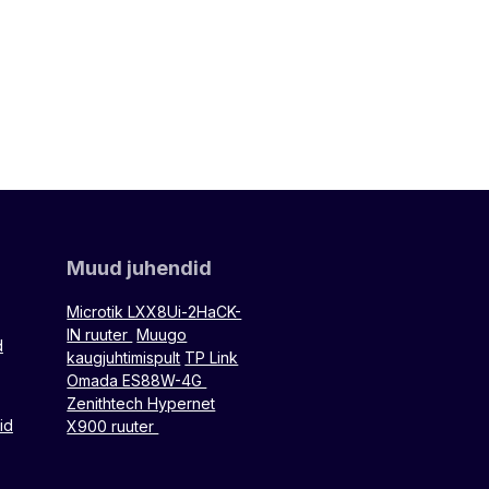
Muud juhendid
Microtik LXX8Ui-2HaCK-
IN ruuter
Muugo
d
kaugjuhtimispult
TP Link
Omada ES88W-4G
Zenithtech Hypernet
id
X900 ruuter