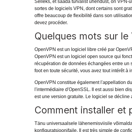
Selleks, et saada turvalist ühendust, on VPN-ü
sortes de logiciels VPN, dont certains sont gra
offre beaucoup de flexibilité dans son utilisati
devez procéder.
Quelques mots sur l
OpenVPN est un logiciel libre créé par OpenVPN
OpenVPN est un logiciel open source qui fonction
récupération de données échangées entre un se
foot
en toute sécurité, vous avez tout intérêt à
OpenVPN constitue également l'appellation du 
l'intermédiaire d'OpenSSL. Il est aussi bien 
est une version gratuite. Le logiciel se déclin
Comment installer et
Tänu universaalsele lähenemisviisile võimal
konfiguratsioonifaile. Il est très simple de con