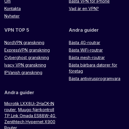
Om
Bästa VPN för iPhone
Kontakta
Vad är en VPN?
Nyheter
VPN TOP 5
Andra guider
NordVPN granskning
Bästa 4G-routrar
ExpressVPN granskning
Bästa WiFi-routrar
Cyberghost granskning
Bästa mesh-routrar
Ivacy VPN granskning
Bästa bärbara datorer för
företag
IPVanish granskning
Bästa antivirusprogramvara
Andra guider
Microtik LXX8Ui-2HaCK-IN
router
Muugo fjärrkontroll
TP Link Omada ES88W-4G
Zenithtech Hypernet X900
Router