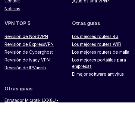
Contact
¿Qué es una VPN?
Noticias
VPN TOP 5
Otras guías
Revisión de NordVPN
Los mejores routers 4G
Revisión de ExpressVPN
Los mejores routers WiFi
Revisión de Cyberghost
Los mejores routers de malla
Revisión de Ivacy VPN
Los mejores portátiles para
empresas
Revisión de IPVanish
El mejor software antivirus
Otras guías
Enrutador Microtik LXX8Ui-
2HaCK-IN
Mando a distancia
Muugo
TP Link Omada
ES88W-4G
Enrutador
Hypernet X900 de
Zenithtech