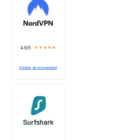
★
★
★
★
★
4.9/5
Visitar al proveedor