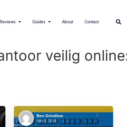
Reviews
Guides
About
Contact
ntoor veilig online
Ben Grindlow
April 2, 2024