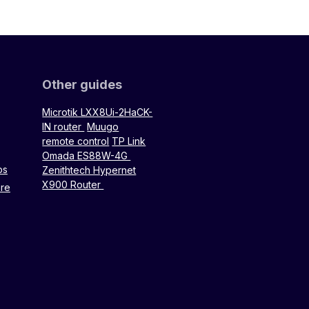
Other guides
Microtik LXX8Ui-2HaCK-
IN router
Muugo
remote control
TP Link
Omada ES88W-4G
ps
Zenithtech Hypernet
X900 Router
are