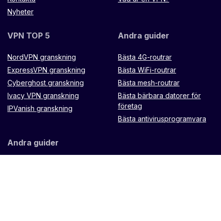
Nyheter
VPN TOP 5
Andra guider
NordVPN granskning
Bästa 4G-routrar
ExpressVPN granskning
Bästa WiFi-routrar
Cyberghost granskning
Bästa mesh-routrar
Ivacy VPN granskning
Bästa bärbara datorer för
företag
IPVanish granskning
Bästa antivirusprogramvara
Andra guider
Microtik LXX8Ui-2HaCK-IN
router
Muugo fjärrkontroll
TP Link Omada ES88W-4G
Zenithtech Hypernet X900
Router