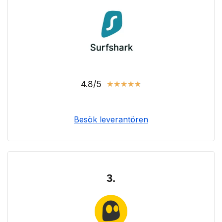
4.8/5
★
★
★
★
★
Besök leverantören
3.