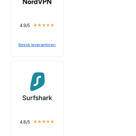
★
★
★
★
★
4.9/5
Besök leverantören
★
★
★
★
★
4.8/5