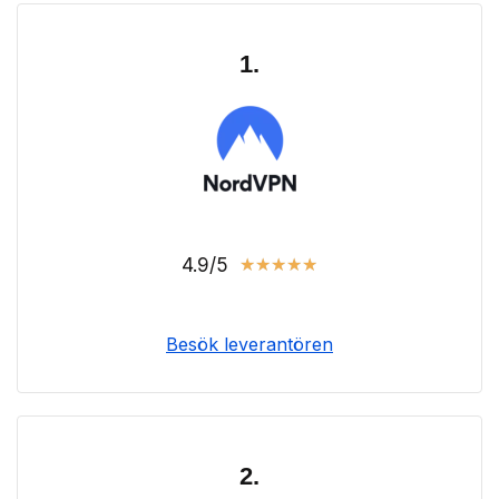
1.
4.9/5
★
★
★
★
★
Besök leverantören
2.