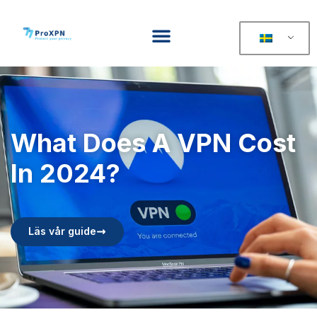
What Does A VPN Cost
In 2024?
Läs vår guide