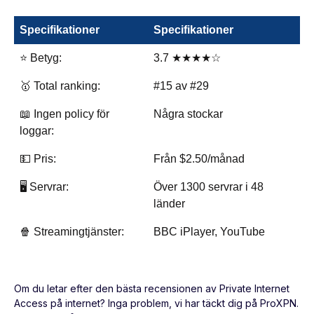
Specifikationer
Specifikationer
⭐ Betyg:
3.7 ★★★★☆
🥇 Total ranking:
#15 av #29
📖 Ingen policy för
Några stockar
loggar:
💵 Pris:
Från $2.50/månad
🖥️ Servrar:
Över 1300 servrar i 48
länder
🍿 Streamingtjänster:
BBC iPlayer, YouTube
Om du letar efter den bästa recensionen av Private Internet
Access på internet? Inga problem, vi har täckt dig på ProXPN.