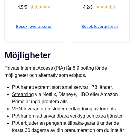
★
★
★
★
★
★
★
★
★
★
4.5/5
4.2/5
Besök leverantören
Besök leverantören
Möjligheter
Private Internet Access (PIA) får 8,9 poäng för de
möjligheter och alternativ som erbjuds.
PIA har ett extremt stort antal servrar i 78 länder.
Streaming
via Netflix, Disney+, HBO eller Amazon
Prime är inga problem alls.
VPN-leverantören stöder nedladdning av torrents.
PIA har en rad användbara verktyg och extra tjänster.
PIA erbjuder en pengarna tillbaka-garanti under de
första 30 dagarna av din prenumeration om du inte är