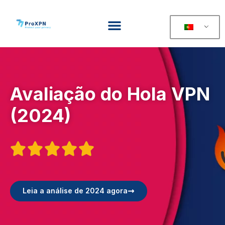
Avaliação do Hola VPN
(2024)





Leia a análise de 2024 agora