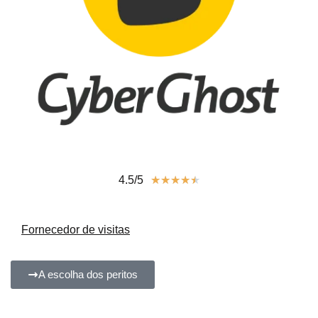
4.5/5
★
★
★
★
★
Fornecedor de visitas
A escolha dos peritos