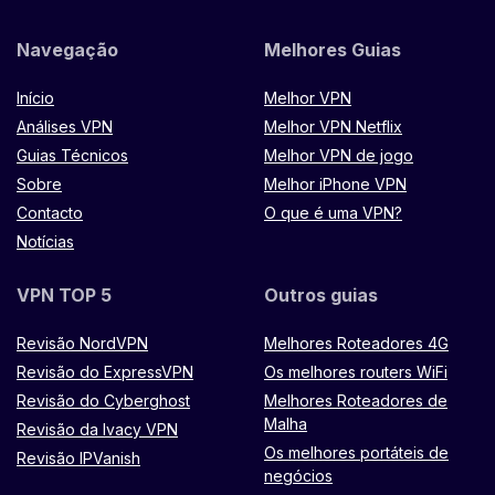
Navegação
Melhores Guias
Início
Melhor VPN
Análises VPN
Melhor VPN Netflix
Guias Técnicos
Melhor VPN de jogo
Sobre
Melhor iPhone VPN
Contacto
O que é uma VPN?
Notícias
VPN TOP 5
Outros guias
Revisão NordVPN
Melhores Roteadores 4G
Revisão do ExpressVPN
Os melhores routers WiFi
Revisão do Cyberghost
Melhores Roteadores de
Malha
Revisão da Ivacy VPN
Os melhores portáteis de
Revisão IPVanish
negócios