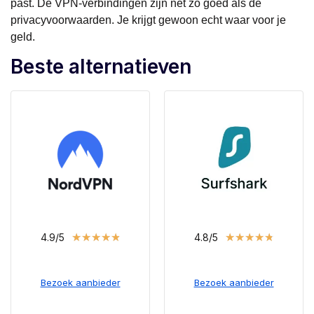
past. De VPN-verbindingen zijn net zo goed als de
privacyvoorwaarden. Je krijgt gewoon echt waar voor je
geld.
Beste alternatieven
★
★
★
★
★
★
★
★
★
★
4.9/5
4.8/5
Bezoek aanbieder
Bezoek aanbieder