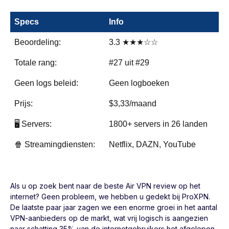
Specs
Info
Beoordeling:
3.3 ★★★☆☆
Totale rang:
#27 uit #29
Geen logs beleid:
Geen logboeken
Prijs:
$3,33/maand
🖥️ Servers:
1800+ servers in 26 landen
🍿 Streamingdiensten:
Netflix, DAZN, YouTube
Als u op zoek bent naar de beste Air VPN review op het
internet? Geen probleem, we hebben u gedekt bij ProXPN.
De laatste paar jaar zagen we een enorme groei in het aantal
VPN-aanbieders op de markt, wat vrij logisch is aangezien
naar schatting 35% van de internetgebruikers het afgelopen