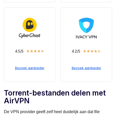
★
★
★
★
★
★
★
★
★
★
4.5/5
4.2/5
Bezoek aanbieder
Bezoek aanbieder
Torrent-bestanden delen met
AirVPN
De VPN provider geeft zelf heel duidelijk aan dat file