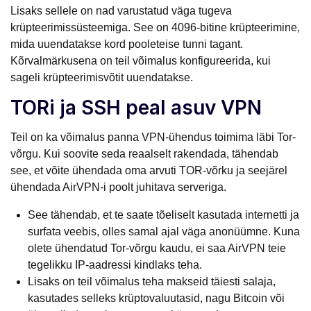
Lisaks sellele on nad varustatud väga tugeva
krüpteerimissüsteemiga. See on 4096-bitine krüpteerimine,
mida uuendatakse kord pooleteise tunni tagant.
Kõrvalmärkusena on teil võimalus konfigureerida, kui
sageli krüpteerimisvõtit uuendatakse.
TORi ja SSH peal asuv VPN
Teil on ka võimalus panna VPN-ühendus toimima läbi Tor-
võrgu. Kui soovite seda reaalselt rakendada, tähendab
see, et võite ühendada oma arvuti TOR-võrku ja seejärel
ühendada AirVPN-i poolt juhitava serveriga.
See tähendab, et te saate tõeliselt kasutada internetti ja
surfata veebis, olles samal ajal väga anonüümne. Kuna
olete ühendatud Tor-võrgu kaudu, ei saa AirVPN teie
tegelikku IP-aadressi kindlaks teha.
Lisaks on teil võimalus teha makseid täiesti salaja,
kasutades selleks krüptovaluutasid, nagu Bitcoin või