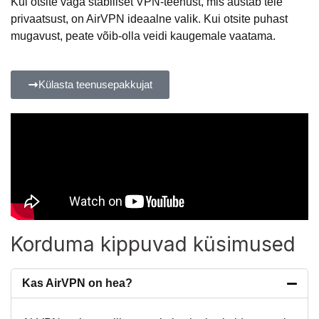
Kui otsite väga stabiilset VPN-teenust, mis austab teie
privaatsust, on AirVPN ideaalne valik. Kui otsite puhast
mugavust, peate võib-olla veidi kaugemale vaatama.
Külasta teenusepakkujat
Korduma kippuvad küsimused
Kas AirVPN on hea?