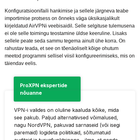
Konfiguratsioonifaili hankimise ja sellele järgneva teabe
importimise protsess on õnneks väga üksikasjalikult
kirjeldatud AirVPNi veebisaidil. Selle selgituse tulemusena
ei ole selle toimingu teostamine üldse keeruline. Lisaks
sellele peate seda sammu tegema ainult ühe korra. On
rahustav teada, et see on tõenäoliselt kõige ohutum
meetod programmi sellisel viisil konfigureerimiseks, mis on
täiendav eelis.
ProXPN ekspertide
nõuanne
VPN-i valides on oluline kaaluda kõike, mida
see pakub. Paljud alternatiivsed võimalused,
nagu NordVPN, pakuvad sarnaseid (või isegi
paremaid) logideta poliitikaid, sõltumatuid
auditeid ja turvafunktsioone - ilma, et nende