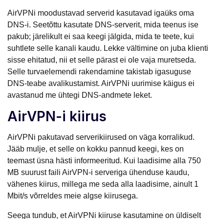
AirVPNi moodustavad serverid kasutavad igaüks oma
DNS-i. Seetõttu kasutate DNS-serverit, mida teenus ise
pakub; järelikult ei saa keegi jälgida, mida te teete, kui
suhtlete selle kanali kaudu. Lekke vältimine on juba klienti
sisse ehitatud, nii et selle pärast ei ole vaja muretseda.
Selle turvaelemendi rakendamine takistab igasuguse
DNS-teabe avalikustamist. AirVPNi uurimise käigus ei
avastanud me ühtegi DNS-andmete leket.
AirVPN-i kiirus
AirVPNi pakutavad serverikiirused on väga korralikud.
Jääb mulje, et selle on kokku pannud keegi, kes on
teemast üsna hästi informeeritud. Kui laadisime alla 750
MB suurust faili AirVPN-i serveriga ühenduse kaudu,
vähenes kiirus, millega me seda alla laadisime, ainult 1
Mbit/s võrreldes meie algse kiirusega.
Seega tundub, et AirVPNi kiiruse kasutamine on üldiselt