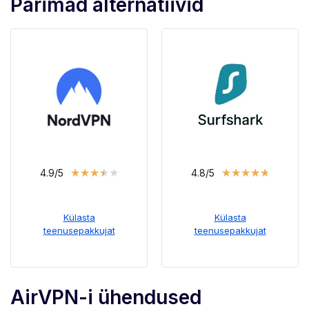
Parimad alternatiivid
★
★
★
★
★
★
★
★
★
★
4.9/5
4.8/5
Külasta
Külasta
teenusepakkujat
teenusepakkujat
AirVPN-i ühendused