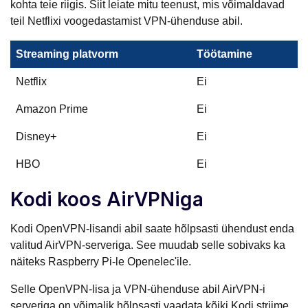
kohta teie riigis. Siit leiate mitu teenust, mis võimaldavad
teil Netflixi voogedastamist VPN-ühenduse abil.
Streaming platvorm
Töötamine
Netflix
Ei
Amazon Prime
Ei
Disney+
Ei
HBO
Ei
Kodi koos AirVPNiga
Kodi OpenVPN-lisandi abil saate hõlpsasti ühendust enda
valitud AirVPN-serveriga. See muudab selle sobivaks ka
näiteks Raspberry Pi-le Openelec'ile.
Selle OpenVPN-lisa ja VPN-ühenduse abil AirVPN-i
serveriga on võimalik hõlpsasti vaadata kõiki Kodi striime