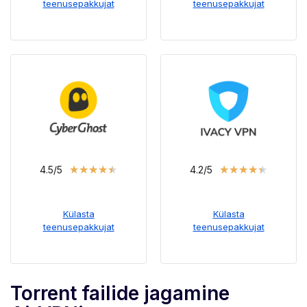
teenusepakkujat
teenusepakkujat
★
★
★
★
★
★
★
★
★
★
4.5/5
4.2/5
Külasta
Külasta
teenusepakkujat
teenusepakkujat
Torrent failide jagamine