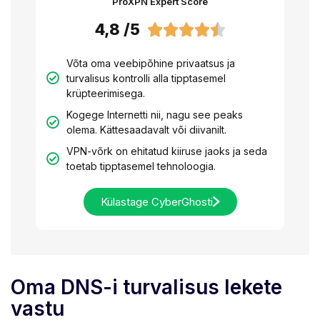
ProXPN Expert Score
4,8 /5





Võta oma veebipõhine privaatsus ja
turvalisus kontrolli alla tipptasemel
krüpteerimisega.
Kogege Internetti nii, nagu see peaks
olema. Kättesaadavalt või diivanilt.
VPN-võrk on ehitatud kiiruse jaoks ja seda
toetab tipptasemel tehnoloogia.
Külastage CyberGhosti
Oma DNS-i turvalisus lekete
vastu