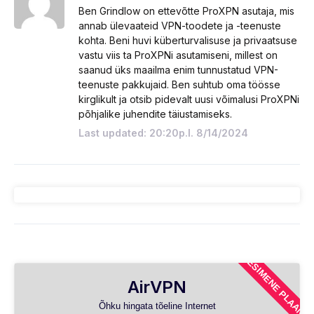
Ben Grindlow on ettevõtte ProXPN asutaja, mis
annab ülevaateid VPN-toodete ja -teenuste
kohta. Beni huvi küberturvalisuse ja privaatsuse
vastu viis ta ProXPNi asutamiseni, millest on
saanud üks maailma enim tunnustatud VPN-
teenuste pakkujaid. Ben suhtub oma töösse
kirglikult ja otsib pidevalt uusi võimalusi ProXPNi
põhjalike juhendite täiustamiseks.
Last updated: 20:20p.l. 8/14/2024
ESIMENE PLAAN
AirVPN
Õhku hingata tõeline Internet