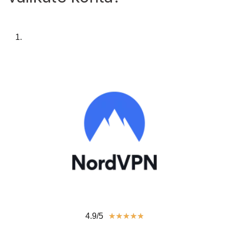
1.
4.9/5
★
★
★
★
★