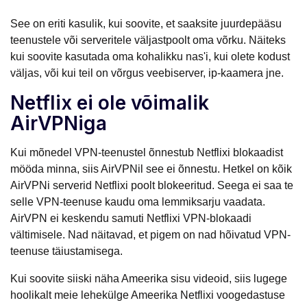
See on eriti kasulik, kui soovite, et saaksite juurdepääsu
teenustele või serveritele väljastpoolt oma võrku. Näiteks
kui soovite kasutada oma kohalikku nas'i, kui olete kodust
väljas, või kui teil on võrgus veebiserver, ip-kaamera jne.
Netflix ei ole võimalik
AirVPNiga
Kui mõnedel VPN-teenustel õnnestub Netflixi blokaadist
mööda minna, siis AirVPNil see ei õnnestu. Hetkel on kõik
AirVPNi serverid Netflixi poolt blokeeritud. Seega ei saa te
selle VPN-teenuse kaudu oma lemmiksarju vaadata.
AirVPN ei keskendu samuti Netflixi VPN-blokaadi
vältimisele. Nad näitavad, et pigem on nad hõivatud VPN-
teenuse täiustamisega.
Kui soovite siiski näha Ameerika sisu videoid, siis lugege
hoolikalt meie lehekülge Ameerika Netflixi voogedastuse