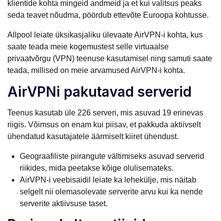
klientide kohta mingeid andmeid ja et kui valitsus peaks
seda teavet nõudma, pöördub ettevõte Euroopa kohtusse.
Allpool leiate üksikasjaliku ülevaate AirVPN-i kohta, kus
saate teada meie kogemustest selle virtuaalse
privaatvõrgu (VPN) teenuse kasutamisel ning samuti saate
teada, millised on meie arvamused AirVPN-i kohta.
AirVPNi pakutavad serverid
Teenus kasutab üle 226 serveri, mis asuvad 19 erinevas
riigis. Võimsus on enam kui piisav, et pakkuda aktiivselt
ühendatud kasutajatele äärmiselt kiiret ühendust.
Geograafiliste piirangute vältimiseks asuvad serverid
riikides, mida peetakse kõige olulisemateks.
AirVPN-i veebisaidil leiate ka lehekülje, mis näitab
selgelt nii olemasolevate serverite arvu kui ka nende
serverite aktiivsuse taset.