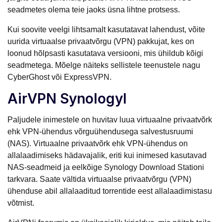
seadmetes olema teie jaoks üsna lihtne protsess.
Kui soovite veelgi lihtsamalt kasutatavat lahendust, võite
uurida virtuaalse privaatvõrgu (VPN) pakkujat, kes on
loonud hõlpsasti kasutatava versiooni, mis ühildub kõigi
seadmetega. Mõelge näiteks sellistele teenustele nagu
CyberGhost või ExpressVPN.
AirVPN Synologyl
Paljudele inimestele on huvitav luua virtuaalne privaatvõrk
ehk VPN-ühendus võrguühendusega salvestusruumi
(NAS). Virtuaalne privaatvõrk ehk VPN-ühendus on
allalaadimiseks hädavajalik, eriti kui inimesed kasutavad
NAS-seadmeid ja eelkõige Synology Download Stationi
tarkvara. Saate vältida virtuaalse privaatvõrgu (VPN)
ühenduse abil allalaaditud torrentide eest allalaadimistasu
võtmist.