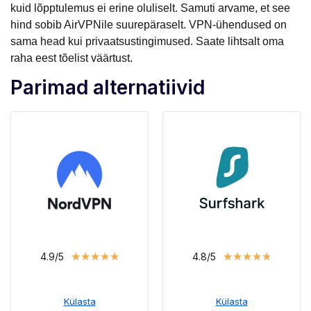
kuid lõpptulemus ei erine oluliselt. Samuti arvame, et see
hind sobib AirVPNile suurepäraselt. VPN-ühendused on
sama head kui privaatsustingimused. Saate lihtsalt oma
raha eest tõelist väärtust.
Parimad alternatiivid
★
★
★
★
★
★
★
★
★
★
4.9/5
4.8/5
Külasta
Külasta