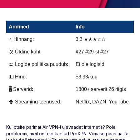
Andmed
Info
⭐ Hinnang:
3.3 ★★★☆☆
🥇 Üldine koht:
#27 #29-st #27
📖 Logide poliitika puudub:
Ei ole logisid
💵 Hind:
$3.33/kuu
🖥️ Serverid:
1800+ serverit 26 riigis
🍿 Streaming-teenused:
Netflix, DAZN, YouTube
Kui otsite parimat Air VPN-i ülevaadet internetis? Pole
probleemi, meil on teid kaetud ProXPN. Viimase paari aasta