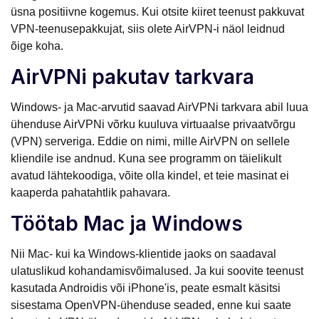
üsna positiivne kogemus. Kui otsite kiiret teenust pakkuvat
VPN-teenusepakkujat, siis olete AirVPN-i näol leidnud
õige koha.
AirVPNi pakutav tarkvara
Windows- ja Mac-arvutid saavad AirVPNi tarkvara abil luua
ühenduse AirVPNi võrku kuuluva virtuaalse privaatvõrgu
(VPN) serveriga. Eddie on nimi, mille AirVPN on sellele
kliendile ise andnud. Kuna see programm on täielikult
avatud lähtekoodiga, võite olla kindel, et teie masinat ei
kaaperda pahatahtlik pahavara.
Töötab Mac ja Windows
Nii Mac- kui ka Windows-klientide jaoks on saadaval
ulatuslikud kohandamisvõimalused. Ja kui soovite teenust
kasutada Androidis või iPhone'is, peate esmalt käsitsi
sisestama OpenVPN-ühenduse seaded, enne kui saate