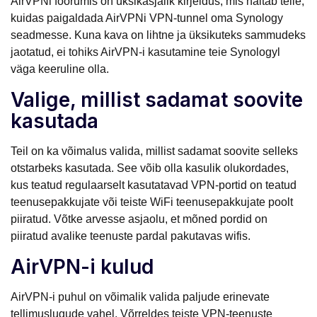
AirVPNi foorumis on üksikasjalik kirjeldus, mis näitab teile,
kuidas paigaldada AirVPNi VPN-tunnel oma Synology
seadmesse. Kuna kava on lihtne ja üksikuteks sammudeks
jaotatud, ei tohiks AirVPN-i kasutamine teie Synologyl
väga keeruline olla.
Valige, millist sadamat soovite
kasutada
Teil on ka võimalus valida, millist sadamat soovite selleks
otstarbeks kasutada. See võib olla kasulik olukordades,
kus teatud regulaarselt kasutatavad VPN-portid on teatud
teenusepakkujate või teiste WiFi teenusepakkujate poolt
piiratud. Võtke arvesse asjaolu, et mõned pordid on
piiratud avalike teenuste pardal pakutavas wifis.
AirVPN-i kulud
AirVPN-i puhul on võimalik valida paljude erinevate
tellimuslugude vahel. Võrreldes teiste VPN-teenuste