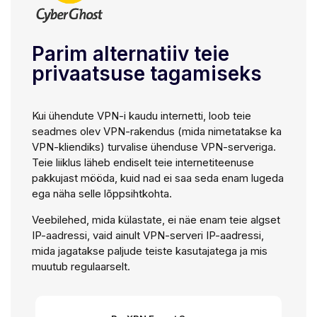
Parim alternatiiv teie
privaatsuse tagamiseks
Kui ühendute VPN-i kaudu internetti, loob teie
seadmes olev VPN-rakendus (mida nimetatakse ka
VPN-kliendiks) turvalise ühenduse VPN-serveriga.
Teie liiklus läheb endiselt teie internetiteenuse
pakkujast mööda, kuid nad ei saa seda enam lugeda
ega näha selle lõppsihtkohta.
Veebilehed, mida külastate, ei näe enam teie algset
IP-aadressi, vaid ainult VPN-serveri IP-aadressi,
mida jagatakse paljude teiste kasutajatega ja mis
muutub regulaarselt.