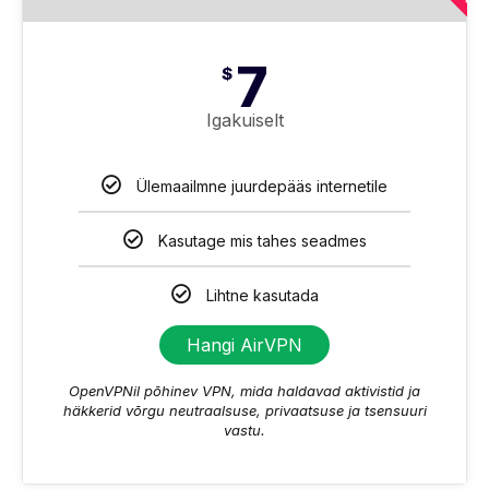
7
$
Igakuiselt
Ülemaailmne juurdepääs internetile
Kasutage mis tahes seadmes
Lihtne kasutada
Hangi AirVPN
OpenVPNil põhinev VPN, mida haldavad aktivistid ja
häkkerid võrgu neutraalsuse, privaatsuse ja tsensuuri
vastu.