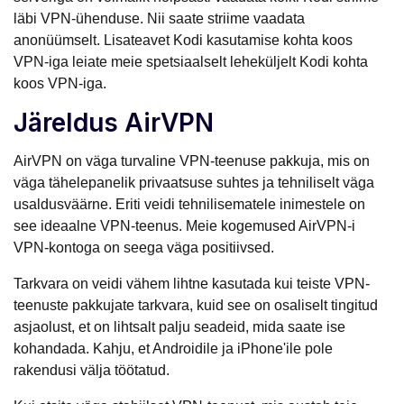
läbi VPN-ühenduse. Nii saate striime vaadata
anonüümselt. Lisateavet Kodi kasutamise kohta koos
VPN-iga leiate meie spetsiaalselt leheküljelt Kodi kohta
koos VPN-iga.
Järeldus AirVPN
AirVPN on väga turvaline VPN-teenuse pakkuja, mis on
väga tähelepanelik privaatsuse suhtes ja tehniliselt väga
usaldusväärne. Eriti veidi tehnilisematele inimestele on
see ideaalne VPN-teenus. Meie kogemused AirVPN-i
VPN-kontoga on seega väga positiivsed.
Tarkvara on veidi vähem lihtne kasutada kui teiste VPN-
teenuste pakkujate tarkvara, kuid see on osaliselt tingitud
asjaolust, et on lihtsalt palju seadeid, mida saate ise
kohandada. Kahju, et Androidile ja iPhone'ile pole
rakendusi välja töötatud.