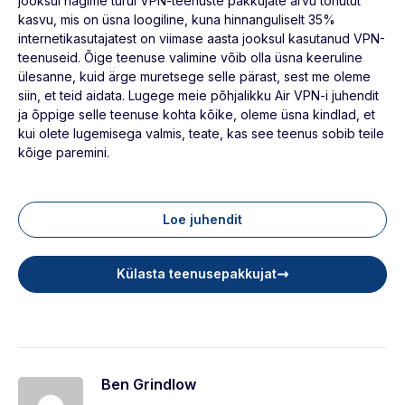
jooksul nägime turul VPN-teenuste pakkujate arvu tohutut
kasvu, mis on üsna loogiline, kuna hinnanguliselt 35%
internetikasutajatest on viimase aasta jooksul kasutanud VPN-
teenuseid. Õige teenuse valimine võib olla üsna keeruline
ülesanne, kuid ärge muretsege selle pärast, sest me oleme
siin, et teid aidata. Lugege meie põhjalikku Air VPN-i juhendit
ja õppige selle teenuse kohta kõike, oleme üsna kindlad, et
kui olete lugemisega valmis, teate, kas see teenus sobib teile
kõige paremini.
Loe juhendit
Külasta teenusepakkujat
Ben Grindlow