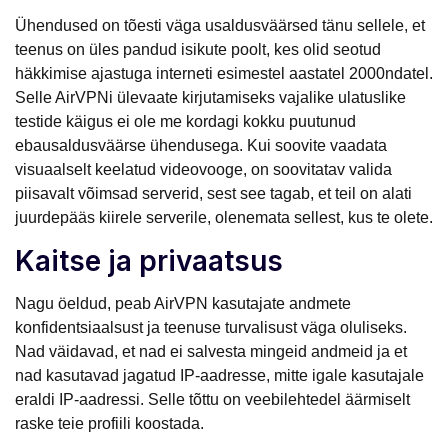
Ühendused on tõesti väga usaldusväärsed tänu sellele, et
teenus on üles pandud isikute poolt, kes olid seotud
häkkimise ajastuga interneti esimestel aastatel 2000ndatel.
Selle AirVPNi ülevaate kirjutamiseks vajalike ulatuslike
testide käigus ei ole me kordagi kokku puutunud
ebausaldusväärse ühendusega. Kui soovite vaadata
visuaalselt keelatud videovooge, on soovitatav valida
piisavalt võimsad serverid, sest see tagab, et teil on alati
juurdepääs kiirele serverile, olenemata sellest, kus te olete.
Kaitse ja privaatsus
Nagu öeldud, peab AirVPN kasutajate andmete
konfidentsiaalsust ja teenuse turvalisust väga oluliseks.
Nad väidavad, et nad ei salvesta mingeid andmeid ja et
nad kasutavad jagatud IP-aadresse, mitte igale kasutajale
eraldi IP-aadressi. Selle tõttu on veebilehtedel äärmiselt
raske teie profiili koostada.