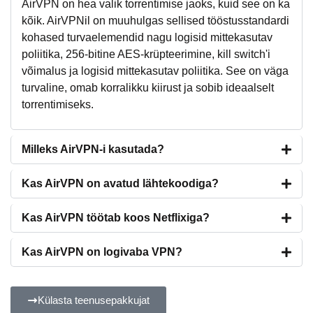
AirVPN on hea valik torrentimise jaoks, kuid see on ka
kõik. AirVPNil on muuhulgas sellised tööstusstandardi
kohased turvaelemendid nagu logisid mittekasutav
poliitika, 256-bitine AES-krüpteerimine, kill switch'i
võimalus ja logisid mittekasutav poliitika. See on väga
turvaline, omab korralikku kiirust ja sobib ideaalselt
torrentimiseks.
Milleks AirVPN-i kasutada?
Kas AirVPN on avatud lähtekoodiga?
Kas AirVPN töötab koos Netflixiga?
Kas AirVPN on logivaba VPN?
Külasta teenusepakkujat