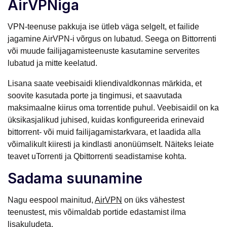
AirVPNiga
VPN-teenuse pakkuja ise ütleb väga selgelt, et failide
jagamine AirVPN-i võrgus on lubatud. Seega on Bittorrenti
või muude failijagamisteenuste kasutamine serverites
lubatud ja mitte keelatud.
Lisana saate veebisaidi kliendivaldkonnas märkida, et
soovite kasutada porte ja tingimusi, et saavutada
maksimaalne kiirus oma torrentide puhul. Veebisaidil on ka
üksikasjalikud juhised, kuidas konfigureerida erinevaid
bittorrent- või muid failijagamistarkvara, et laadida alla
võimalikult kiiresti ja kindlasti anonüümselt. Näiteks leiate
teavet uTorrenti ja Qbittorrenti seadistamise kohta.
Sadama suunamine
Nagu eespool mainitud,
AirVPN
on üks vähestest
teenustest, mis võimaldab portide edastamist ilma
lisakuludeta.