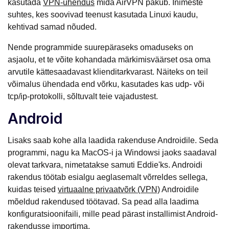
kasutada
VPN-ühendus
mida AirVPN pakub. Inimeste
suhtes, kes soovivad teenust kasutada Linuxi kaudu,
kehtivad samad nõuded.
Nende programmide suurepäraseks omaduseks on
asjaolu, et te võite kohandada märkimisväärset osa oma
arvutile kättesaadavast klienditarkvarast. Näiteks on teil
võimalus ühendada end võrku, kasutades kas udp- või
tcp/ip-protokolli, sõltuvalt teie vajadustest.
Android
Lisaks saab kohe alla laadida rakenduse Androidile. Seda
programmi, nagu ka MacOS-i ja Windowsi jaoks saadaval
olevat tarkvara, nimetatakse samuti Eddie'ks. Androidi
rakendus töötab esialgu aeglasemalt võrreldes sellega,
kuidas teised
virtuaalne privaatvõrk (VPN)
Androidile
mõeldud rakendused töötavad. Sa pead alla laadima
konfiguratsioonifaili, mille pead pärast installimist Android-
rakendusse importima.