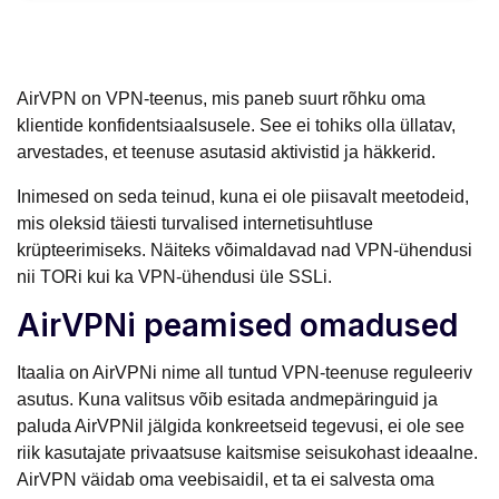
AirVPN on VPN-teenus, mis paneb suurt rõhku oma
klientide konfidentsiaalsusele. See ei tohiks olla üllatav,
arvestades, et teenuse asutasid aktivistid ja häkkerid.
Inimesed on seda teinud, kuna ei ole piisavalt meetodeid,
mis oleksid täiesti turvalised internetisuhtluse
krüpteerimiseks. Näiteks võimaldavad nad VPN-ühendusi
nii TORi kui ka VPN-ühendusi üle SSLi.
AirVPNi peamised omadused
Itaalia on AirVPNi nime all tuntud VPN-teenuse reguleeriv
asutus. Kuna valitsus võib esitada andmepäringuid ja
paluda AirVPNil jälgida konkreetseid tegevusi, ei ole see
riik kasutajate privaatsuse kaitsmise seisukohast ideaalne.
AirVPN väidab oma veebisaidil, et ta ei salvesta oma