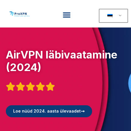
AirVPN läbivaatamine
(2024)





Loe nüüd 2024. aasta ülevaadet