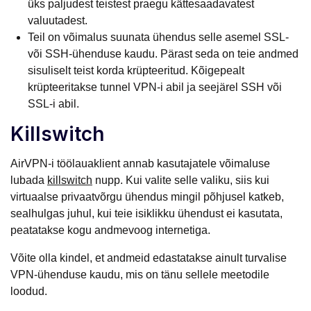
üks paljudest teistest praegu kättesaadavatest
valuutadest.
Teil on võimalus suunata ühendus selle asemel SSL-
või SSH-ühenduse kaudu. Pärast seda on teie andmed
sisuliselt teist korda krüpteeritud. Kõigepealt
krüpteeritakse tunnel VPN-i abil ja seejärel SSH või
SSL-i abil.
Killswitch
AirVPN-i töölauaklient annab kasutajatele võimaluse
lubada
killswitch
nupp. Kui valite selle valiku, siis kui
virtuaalse privaatvõrgu ühendus mingil põhjusel katkeb,
sealhulgas juhul, kui teie isiklikku ühendust ei kasutata,
peatatakse kogu andmevoog internetiga.
Võite olla kindel, et andmeid edastatakse ainult turvalise
VPN-ühenduse kaudu, mis on tänu sellele meetodile
loodud.