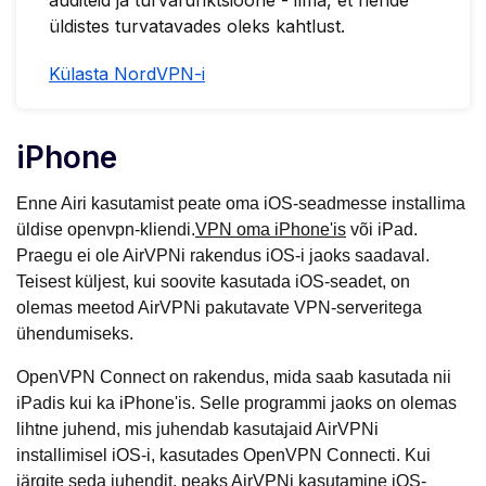
üldistes turvatavades oleks kahtlust.
Külasta NordVPN-i
iPhone
Enne Airi kasutamist peate oma iOS-seadmesse installima
üldise openvpn-kliendi.
VPN oma iPhone'is
või iPad.
Praegu ei ole AirVPNi rakendus iOS-i jaoks saadaval.
Teisest küljest, kui soovite kasutada iOS-seadet, on
olemas meetod AirVPNi pakutavate VPN-serveritega
ühendumiseks.
OpenVPN Connect on rakendus, mida saab kasutada nii
iPadis kui ka iPhone'is. Selle programmi jaoks on olemas
lihtne juhend, mis juhendab kasutajaid AirVPNi
installimisel iOS-i, kasutades OpenVPN Connecti. Kui
järgite seda juhendit, peaks AirVPNi kasutamine iOS-