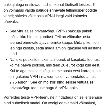
pakkujatega eristuvad nad siinkohal tõeliselt teistest. Teil
on võimalus valida paljude erinevate tellimusperioodide
vahel; näiteks võite osta VPN-i isegi vaid kolmeks
päevaks.
See virtuaalse privaatvõrgu (VPN) pakkuja pakub
mõistlikku hinnakujundust. Teil on võimalus osta
teenust erinevate ajavahemike kaupa. Mida pikem on
lepingu kestus, seda madalam on igakuine või aastane
hind.
Näiteks peaksite maksma 2 eurot, et kasutada teenust
kolme päeva jooksul, mis teeb 20 eurot kogu kuu eest.
Kui te aga maksate kõigi kolme aasta eest korraga, siis
on igakuine
VPN-i maksumus
on vähendatud ainult
2,75 euroni. See on mõistlik hind sellise virtuaalse
privaatvõrgu teenuse nagu AirVPN jaoks.
Võrreldes teiste VPN-teenuste hindadega on selle teenuse
hind suhteliselt madal. On veelgi odavamaid võimalusi,