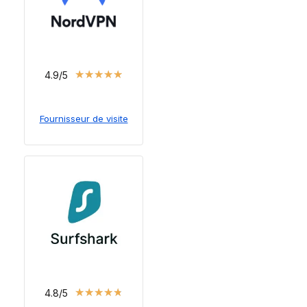
★
★
★
★
★
4.9/5
Fournisseur de visite
★
★
★
★
★
4.8/5