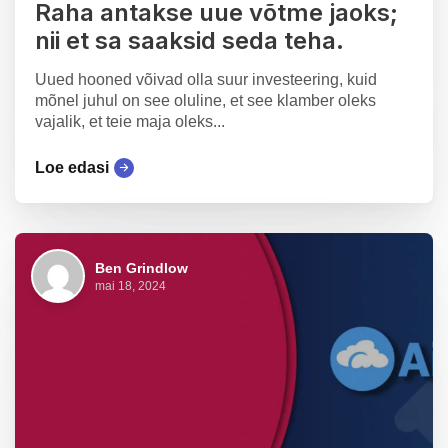
Raha antakse uue võtme jaoks;
nii et sa saaksid seda teha.
Uued hooned võivad olla suur investeering, kuid
mõnel juhul on see oluline, et see klamber oleks
vajalik, et teie maja oleks...
Loe edasi
Ben Grindlow
mai 18, 2024