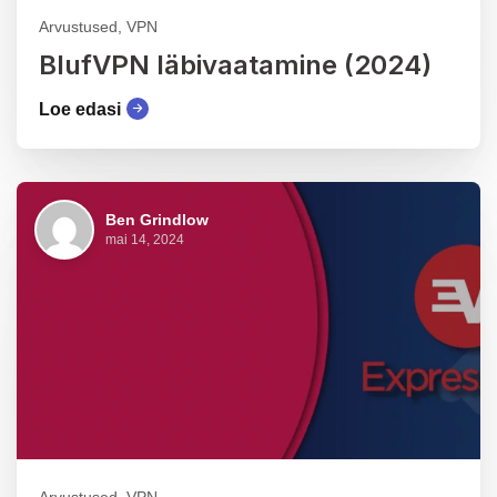
Arvustused, VPN
BlufVPN läbivaatamine (2024)
Loe edasi
Ben Grindlow
mai 14, 2024