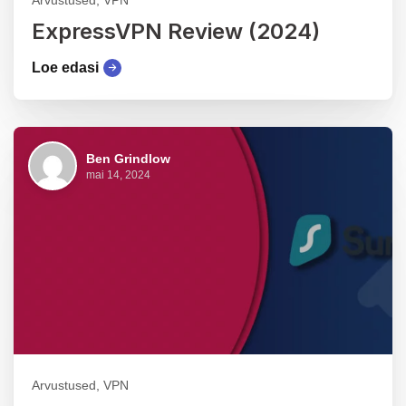
Arvustused, VPN
ExpressVPN Review (2024)
Loe edasi
Ben Grindlow
mai 14, 2024
Arvustused, VPN