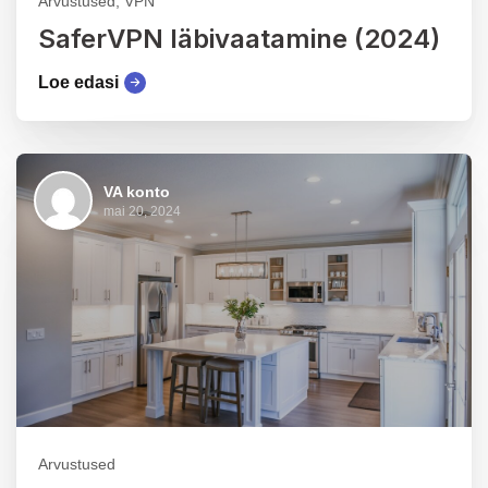
Arvustused, VPN
SaferVPN läbivaatamine (2024)
Loe edasi
VA konto
mai 20, 2024
Arvustused