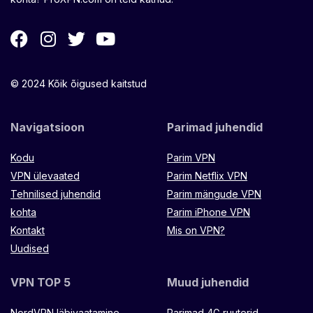
© 2024 Kõik õigused kaitstud
Navigatsioon
Parimad juhendid
Kodu
Parim VPN
VPN ülevaated
Parim Netflix VPN
Tehnilised juhendid
Parim mängude VPN
kohta
Parim iPhone VPN
Kontakt
Mis on VPN?
Uudised
VPN TOP 5
Muud juhendid
NordVPN läbivaatamine
Parimad 4G ruuterid