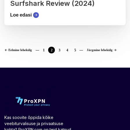
Surfshark Review (2024)
Loe edasi
Eelmine lehekülg
1
2
3
4
5
Järgmine lehekülg
Kas soovite õppida kõike
veebiturvalisuse ja privaatsuse
kohta? ProXPN.com on teid katnud.