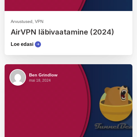
Arvustused, VPN
AirVPN läbivaatamine (2024)
Loe edasi
Ben Grindlow
mai 18, 2024