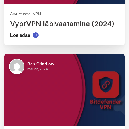
Arvustused, VPN
VyprVPN läbivaatamine (2024)
Loe edasi
Ben Grindlow
mai 22, 2024