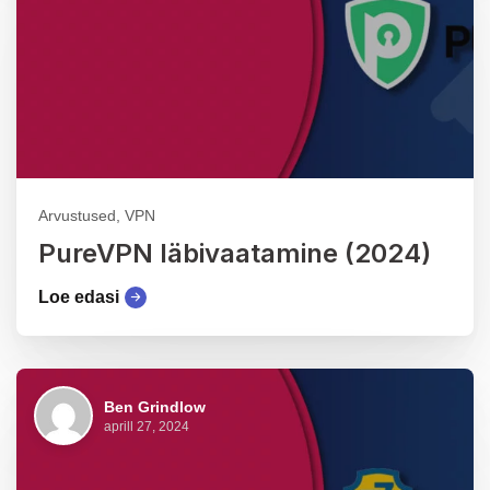
Arvustused, VPN
PureVPN läbivaatamine (2024)
Loe edasi
Ben Grindlow
aprill 27, 2024