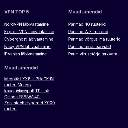
VPN TOP 5
Muud juhendid
NordVPN läbivaatamine
Parimad 4G ruuterid
ExpressVPN läbivaatamine
Parimad WiFi ruuterid
Cyberghost läbivaatamine
Parimad võrgusilma ruuterid
Ivacy VPN läbivaatamine
Parimad äri sülearvutid
IPVanish läbivaatamine
Parim viirusetõrje tarkvara
Muud juhendid
Microtik LXX8Ui-2HaCK-IN
ruuter
Muugo
kaugjuhtimispult
TP Link
Omada ES88W-4G
Zenithtech Hypernet X900
ruuter