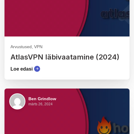
Arvustused, VPN
AtlasVPN läbivaatamine (2024)
Loe edasi
Ben Grindlow
märts 26, 2024