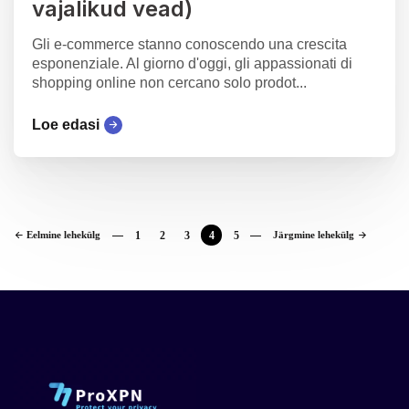
vajalikud vead)
Gli e-commerce stanno conoscendo una crescita
esponenziale. Al giorno d'oggi, gli appassionati di
shopping online non cercano solo prodot...
Loe edasi
Eelmine lehekülg
1
2
3
4
5
Järgmine lehekülg