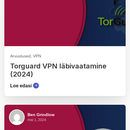
Arvustused, VPN
Torguard VPN läbivaatamine
(2024)
Loe edasi
Ben Grindlow
mai 1, 2024