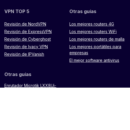
VPN TOP 5
Otras guías
Revisión de NordVPN
Los mejores routers 4G
Revisión de ExpressVPN
Los mejores routers WiFi
Revisión de Cyberghost
Los mejores routers de malla
Revisión de Ivacy VPN
Los mejores portátiles para
empresas
Revisión de IPVanish
El mejor software antivirus
Otras guías
Enrutador Microtik LXX8Ui-
2HaCK-IN
Mando a distancia
Muugo
TP Link Omada
ES88W-4G
Enrutador
Hypernet X900 de
Zenithtech