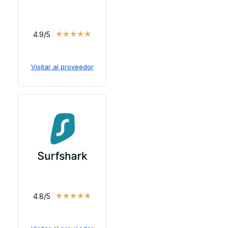
★
★
★
★
★
4.9/5
Visitar al proveedor
★
★
★
★
★
4.8/5