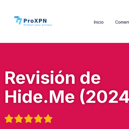
Inicio
Coment
Revisión de
Hide.Me (2024




