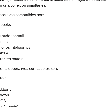
n una conexión simultánea.
positivos compatibles son:
books
enador portátil
letas
éfonos inteligentes
rtTV
rentes routers
temas operativos compatibles son:
roid
ckberry
ndows
cOS
ux (Ubuntu)