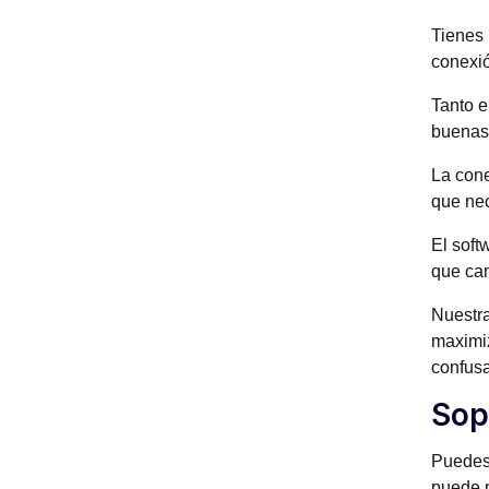
Tienes 
conexió
Tanto e
buenas
La cone
que nec
El soft
que cam
Nuestr
maximiz
confusa
Sop
Puedes 
puede m