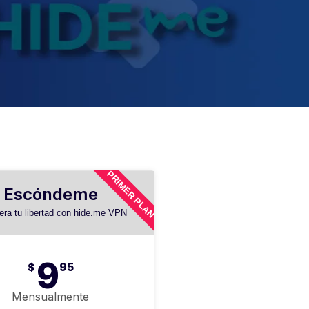
PRIMER PLAN
Escóndeme
ra tu libertad con hide.me VPN
9
$
95
Mensualmente