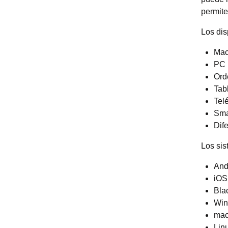
permite
Los dis
Mac
PC
Ord
Tab
Tel
Sma
Dife
Los sis
And
iOS
Bla
Wi
ma
Lin