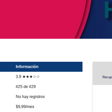
Información
3.9 ★★★☆☆
Recupe
#25 de #29
No hay registros
$9,99/mes