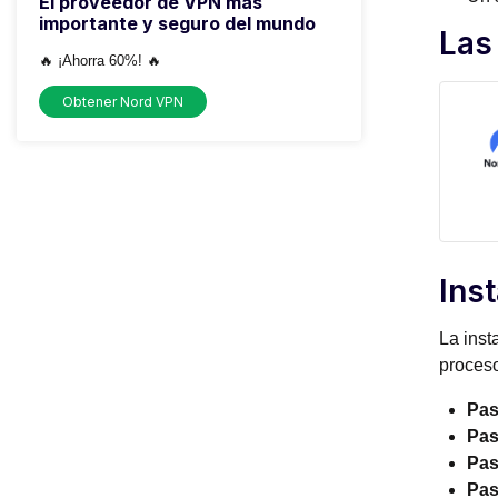
El proveedor de VPN más
importante y seguro del mundo
Las
🔥 ¡Ahorra 60%! 🔥
Obtener Nord VPN
Ins
La inst
proceso
Pas
Pas
Pas
Pas