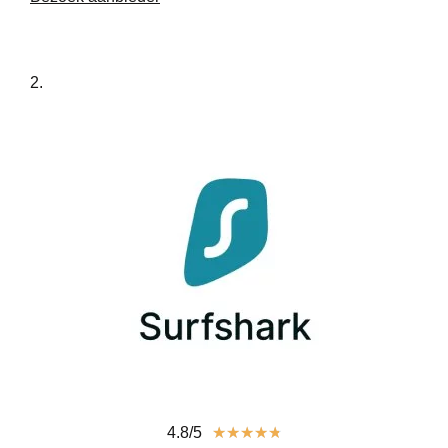
2.
4.8/5
★
★
★
★
★