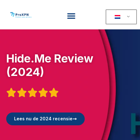
Hide.Me Review
(2024)





Lees nu de 2024 recensie