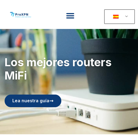
Los mejores routers
MiFi
Lea nuestra guía