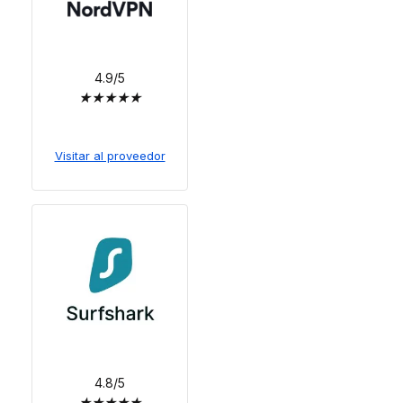
4.9/5
★
★
★
★
★
Visitar al proveedor
4.8/5
★
★
★
★
★