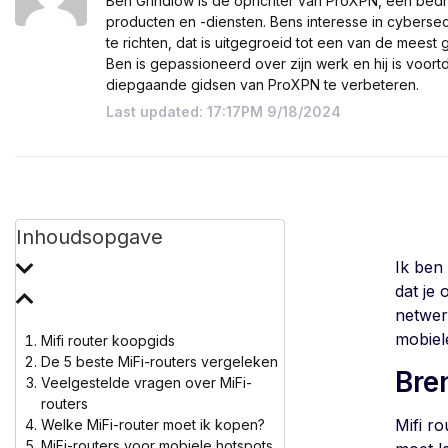
Ben Grindlow is de oprichter van ProXPN, een bedr
producten en -diensten. Bens interesse in cyberse
te richten, dat is uitgegroeid tot een van de mees
Ben is gepassioneerd over zijn werk en hij is voo
diepgaande gidsen van ProXPN te verbeteren.
Last updated: 17:17PM 9/18/2024
Inhoudsopgave
Ik ben
dat je 
netwer
mobiel
Mifi router koopgids
De 5 beste MiFi-routers vergeleken
Bre
Veelgestelde vragen over MiFi-
routers
Mifi ro
Welke MiFi-router moet ik kopen?
MiFi-routers voor mobiele hotspots