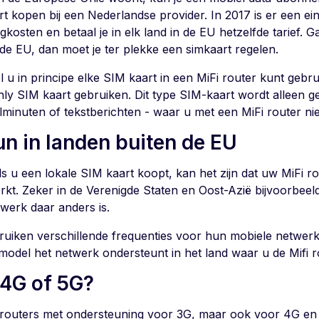
rt kopen bij een Nederlandse provider. In 2017 is er een 
kosten en betaal je in elk land in de EU hetzelfde tarief. G
 de EU, dan moet je ter plekke een simkaart regelen.
 u in principe elke SIM kaart in een MiFi router kunt gebru
nly SIM kaart gebruiken. Dit type SIM-kaart wordt alleen ge
lminuten of tekstberichten - waar u met een MiFi router nie
un in landen buiten de EU
als u een lokale SIM kaart koopt, kan het zijn dat uw MiFi 
erkt. Zeker in de Verenigde Staten en Oost-Azië bijvoorbee
twerk daar anders is.
ruiken verschillende frequenties voor hun mobiele netwerk
 model het netwerk ondersteunt in het land waar u de Mifi r
 4G of 5G?
n routers met ondersteuning voor 3G, maar ook voor 4G e