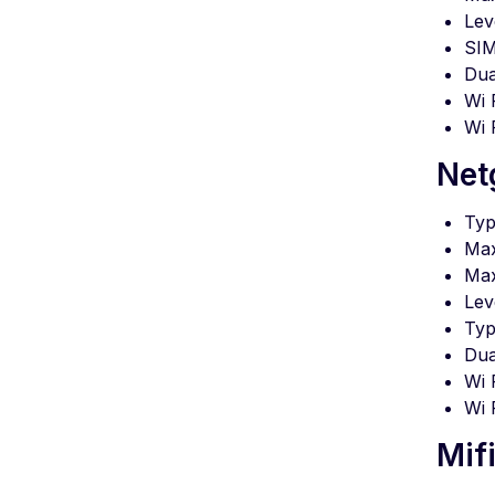
Lev
SIM
Dua
Wi 
Wi 
Net
Typ
Max
Max
Lev
Typ
Dua
Wi 
Wi 
Mif