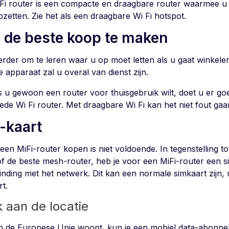
Fi router is een compacte en draagbare router waarmee u 
pzetten. Zie het als een draagbare Wi Fi hotspot.
 de beste koop te maken
erder om te leren waar u op moet letten als u gaat winkelen
 apparaat zal u overal van dienst zijn.
s u gewoon een router voor thuisgebruik wilt, doet u er g
ede Wi Fi router. Met draagbare Wi Fi kan het niet fout gaa
-kaart
een MiFi-router kopen is niet voldoende. In tegenstelling t
of de beste mesh-router, heb je voor een MiFi-router een 
binding met het netwerk. Dit kan een normale simkaart zijn
t.
 aan de locatie
 in de Europese Unie woont, kun je een mobiel data-abonn