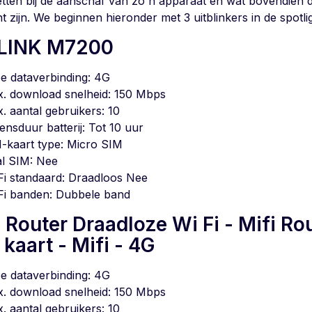
etten bij de aanschaf van zo'n apparaat en wat bovendien de
zijn. We beginnen hieronder met 3 uitblinkers in de spotlig
LINK M7200
e dataverbinding: 4G
. download snelheid: 150 Mbps
. aantal gebruikers: 10
ensduur batterij: Tot 10 uur
-kaart type: Micro SIM
l SIM: Nee
Fi standaard: Draadloos Nee
Fi banden: Dubbele band
i Router Draadloze Wi Fi - Mifi Ro
kaart - Mifi - 4G
e dataverbinding: 4G
. download snelheid: 150 Mbps
. aantal gebruikers: 10