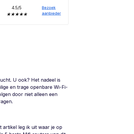
4.5/5
Bezoek
aanbieder
★
★
★
★
★
lucht. U ook? Het nadeel is
eilige en trage openbare Wi-Fi-
olgen door niet alleen een
ragen.
e
 artikel leg ik uit waar je op