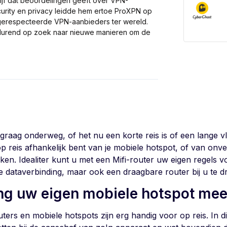
ijf dat beoordelingen geeft over VPN-
curity en privacy leidde hem ertoe ProXPN op
t gerespecteerde VPN-aanbieders ter wereld.
rtdurend op zoek naar nieuwe manieren om de
 graag onderweg, of het nu een korte reis is of een lange v
op reis afhankelijk bent van je mobiele hotspot, of van onv
ken. Idealiter kunt u met een Mifi-router uw eigen regels v
e dataverbinding, maar ook een draagbare router bij u te d
ng uw eigen mobiele hotspot me
uters en mobiele hotspots zijn erg handig voor op reis. In dit