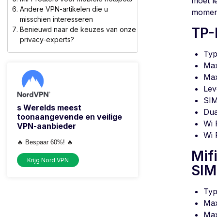
moet l
Andere VPN-artikelen die u
moment 
misschien interesseren
TP-
Benieuwd naar de keuzes van onze
privacy-experts?
Typ
Max
Max
Lev
SIM
s Werelds meest
Dua
toonaangevende en veilige
Wi 
VPN-aanbieder
Wi 
🔥 Bespaar 60%! 🔥
Mif
Krijg Nord VPN
SIM 
Typ
Max
Max