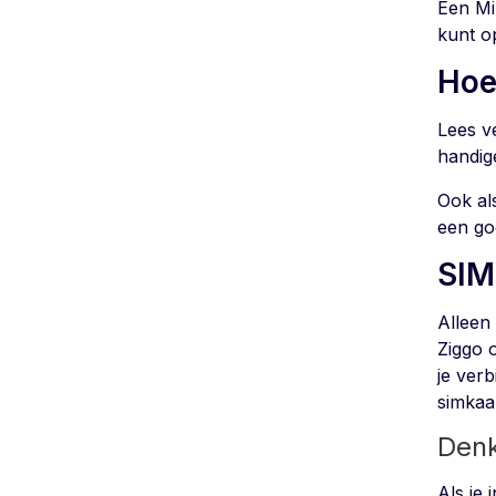
Een Mi
kunt o
Hoe
Lees v
handige
Ook al
een go
SIM
Alleen 
Ziggo 
je ver
simkaar
Denk
Als je