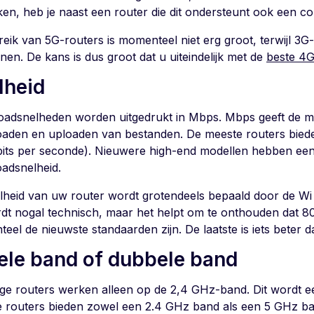
ken, heb je naast een router die dit ondersteunt ook een co
eik van 5G-routers is momenteel niet erg groot, terwijl 3G-
nen. De kans is dus groot dat u uiteindelijk met de
beste 4G
lheid
adsnelheden worden uitgedrukt in Mbps. Mbps geeft de ma
aden en uploaden van bestanden. De meeste routers bied
its per seconde). Nieuwere high-end modellen hebben ee
adsnelheid.
lheid van uw router wordt grotendeels bepaald door de Wi Fi
rdt nogal technisch, maar het helpt om te onthouden dat 80
el de nieuwste standaarden zijn. De laatste is iets beter d
ele band of dubbele band
e routers werken alleen op de 2,4 GHz-band. Dit wordt 
 routers bieden zowel een 2.4 GHz band als een 5 GHz band