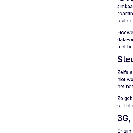
simkaa
roaming
buiten
Hoewel
data-o
met be
Ste
Zelfs 
niet w
het ne
Ze geb
of het
3G,
Er zij