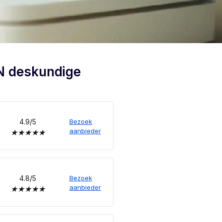
N deskundige
4.9/5
Bezoek
aanbieder
★
★
★
★
★
4.8/5
Bezoek
aanbieder
★
★
★
★
★