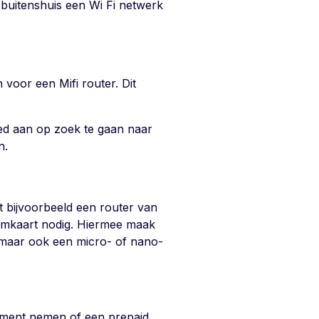
buitenshuis een Wi Fi netwerk
 voor een Mifi router. Dit
oed aan op zoek te gaan naar
n.
ot bijvoorbeeld een router van
simkaart nodig. Hiermee maak
, maar ook een micro- of nano-
ement nemen of een prepaid