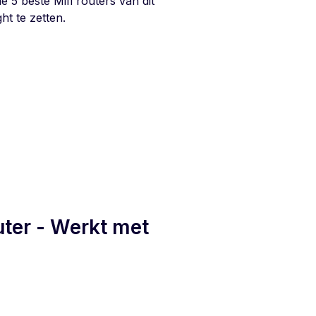
 5 beste Mifi routers van dit
ht te zetten.
uter - Werkt met