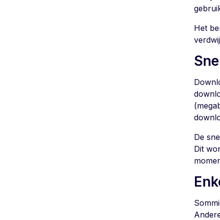
gebrui
Het ber
verdwij
Sne
Downlo
downlo
(megab
downlo
De sne
Dit wo
momente
Enk
Sommig
Andere